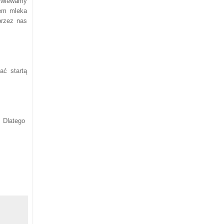
o wlewamy
iem mleka
przez nas
ać startą
. Dlatego