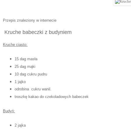
Przepis znaleziony w internecie
Kruche babeczki z budyniem
Kruche ciasto:
15 dag masła
25 dag mąki
10 dag cukru pudru
1 jajko
odrobina cukru wanil.
troszkę kakao do czekoladowych babeczek
Budyń:
2 jajka