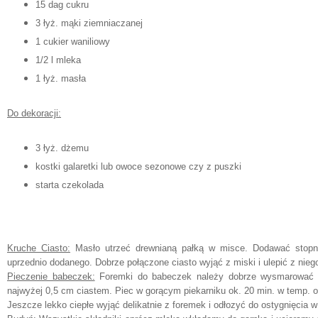
15 dag cukru
3 łyż. mąki ziemniaczanej
1 cukier waniliowy
1/2 l mleka
1 łyż. masła
Do dekoracji:
3 łyż. dżemu
kostki galaretki lub owoce sezonowe czy z puszki
starta czekolada
Kruche Ciasto:
Masło utrzeć drewnianą pałką w misce. Dodawać stopni
uprzednio dodanego. Dobrze połączone ciasto wyjąć z miski i ulepić z nieg
Pieczenie babeczek:
Foremki do babeczek należy dobrze wysmarować m
najwyżej 0,5 cm ciastem. Piec w gorącym piekarniku ok. 20 min. w temp. ok.
Jeszcze lekko ciepłe wyjąć delikatnie z foremek i odłozyć do ostygnięcia