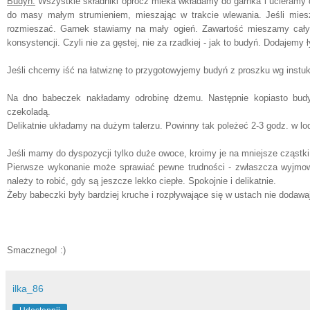
Budyń:
Wszystkie składniki oprócz mleka wkładamy do garnka i ucieramy
do masy małym strumieniem, mieszając w trakcie wlewania. Jeśli miesz
rozmieszać. Garnek stawiamy na mały ogień. Zawartość mieszamy cały
konsystencji. Czyli nie za gęstej, nie za rzadkiej - jak to budyń. Dodajem
Jeśli chcemy iść na łatwiznę to przygotowyjemy budyń z proszku wg instuk
Na dno babeczek nakładamy odrobinę dżemu. Następnie kopiasto budy
czekoladą.
Delikatnie układamy na dużym talerzu. Powinny tak poleżeć 2-3 godz. w l
Jeśli mamy do dyspozycji tylko duże owoce, kroimy je na mniejsze cząstki
Pierwsze wykonanie może sprawiać pewne trudności - zwłaszcza wyjmowa
należy to robić, gdy są jeszcze lekko ciepłe. Spokojnie i delikatnie.
Żeby babeczki były bardziej kruche i rozpływające się w ustach nie dodawaj
Smacznego! :)
ilka_86