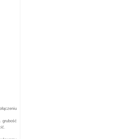
ołączeniu
 grubość
ić.