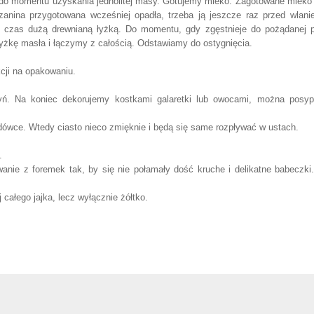
 do momentu uzyskania jednolitej masy. Gotujemy mleko. Zagotowane mlek
anina przygotowana wcześniej opadła, trzeba ją jeszcze raz przed wlan
 czas dużą drewnianą łyżką. Do momentu, gdy zgęstnieje do pożądanej 
y łyżkę masła i łączymy z całością. Odstawiamy do ostygnięcia.
cji na opakowaniu.
ń. Na koniec dekorujemy kostkami galaretki lub owocami, można posyp
odówce. Wtedy ciasto nieco zmięknie i będą się same rozpływać w ustach.
.
nie z foremek tak, by się nie połamały dość kruche i delikatne babeczki
 całego jajka, lecz wyłącznie żółtko.