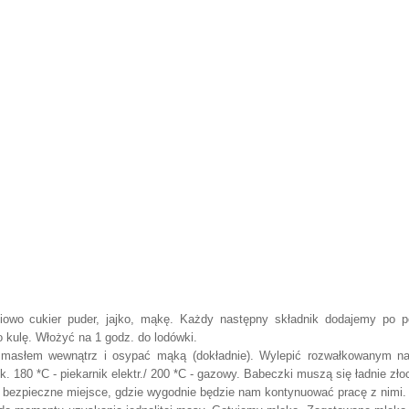
owo cukier puder, jajko, mąkę. Każdy następny składnik dodajemy po p
o kulę. Włożyć na 1 godz. do lodówki.
asłem wewnątrz i osypać mąką (dokładnie). Wylepić rozwałkowanym na
 180 *C - piekarnik elektr./ 200 *C - gazowy. Babeczki muszą się ładnie złoc
 w bezpieczne miejsce, gdzie wygodnie będzie nam kontynuować pracę z nimi.