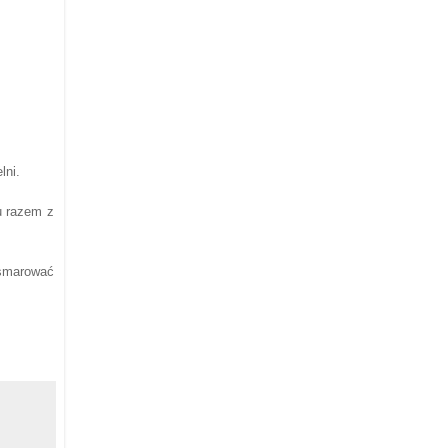
lni.
u razem z
ysmarować