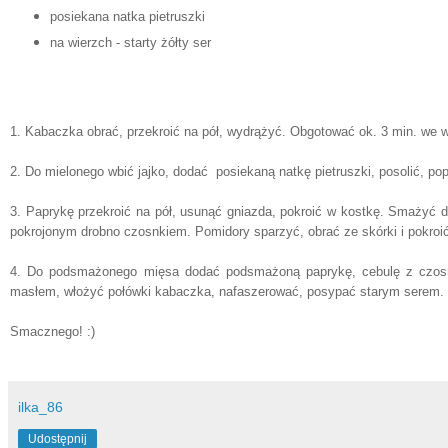
posiekana natka pietruszki
na wierzch - starty żółty ser
1. Kabaczka obrać, przekroić na pół, wydrążyć. Obgotować ok. 3 min. we w
2. Do mielonego wbić jajko, dodać posiekaną natkę pietruszki, posolić, po
3. Paprykę przekroić na pół, usunąć gniazda, pokroić w kostkę. Smażyć do
pokrojonym drobno czosnkiem. Pomidory sparzyć, obrać ze skórki i pokroi
4. Do podsmażonego mięsa dodać podsmażoną paprykę, cebulę z czosn
masłem, włożyć połówki kabaczka, nafaszerować, posypać starym serem. P
Smacznego! :)
ilka_86
Udostępnij