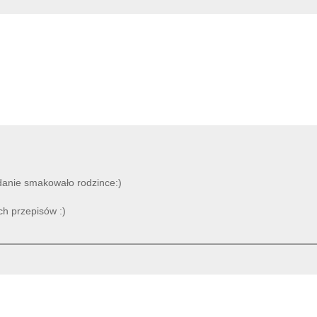
 danie smakowało rodzince:)
ch przepisów :)