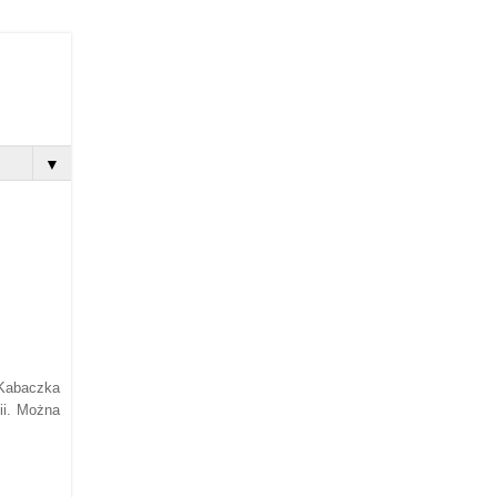
▼
 Kabaczka
ii. Można