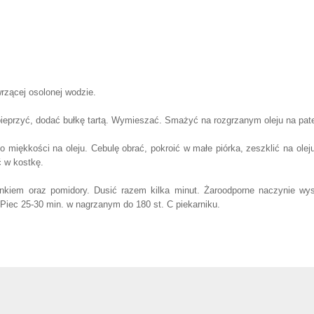
rzącej osolonej wodzie.
pieprzyć, dodać bułkę tartą. Wymieszać. Smażyć na rozgrzanym oleju na pate
 miękkości na oleju. Cebulę obrać, pokroić w małe piórka, zeszklić na olej
ć w kostkę.
kiem oraz pomidory. Dusić razem kilka minut. Żaroodporne naczynie w
iec 25-30 min. w nagrzanym do 180 st. C piekarniku.