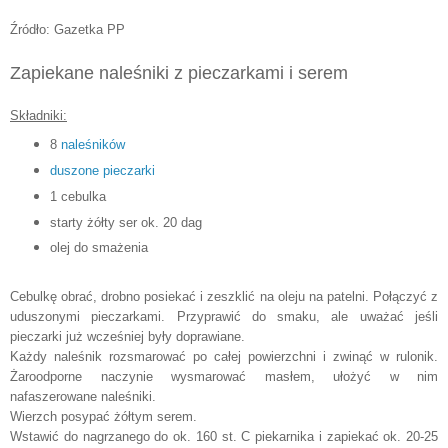
Źródło: Gazetka PP
Zapiekane naleśniki z pieczarkami i serem
Składniki:
8
naleśników
duszone pieczarki
1 cebulka
starty żółty ser ok. 20 dag
olej do smażenia
Cebulkę obrać, drobno posiekać i zeszklić na oleju na patelni. Połączyć z
uduszonymi pieczarkami. Przyprawić do smaku, ale uważać jeśli
pieczarki już wcześniej były doprawiane.
Każdy naleśnik rozsmarować po całej powierzchni i zwinąć w rulonik.
Żaroodporne naczynie wysmarować masłem, ułożyć w nim
nafaszerowane naleśniki.
Wierzch posypać żółtym serem.
Wstawić do nagrzanego do ok. 160 st. C piekarnika i zapiekać ok. 20-25