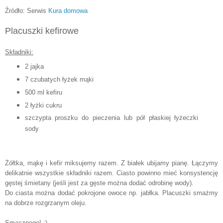
Źródło: Serwis
Kura domowa
Placuszki kefirowe
Składniki:
2 jajka
7 czubatych łyżek mąki
500 ml kefiru
2 łyżki cukru
szczypta proszku do pieczenia lub pół płaskiej łyżeczki
sody
Żółtka, mąkę i kefir miksujemy razem. Z białek ubijamy pianę. Łączymy
delikatnie wszystkie składniki razem. Ciasto powinno mieć konsystencję
gęstej śmietany (jeśli jest za gęste można dodać odrobinę wody).
Do ciasta można dodać pokrojone owoce np. jabłka. Placuszki smażmy
na dobrze rozgrzanym oleju.
Smacznego! :)