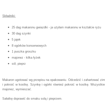
Składniki:
25 dag makaronu gwiazdki - ja użyłam makaronu w kształcie ryżu
30 dag szynki
5 jajek
8 ogórków konserwowych
1 puszka groszku
majonez - kilka łyżek
sól, pieprz
Makaron ugotować wg przepisu na opakowaniu. Odcedzić i zahartować zimną
i pokroić w kostkę. Szynkę i ogórki również pokroić w kostkę. Wszystki
majonez, wymieszać.
Sałatkę doprawić do smaku solą i pieprzem.