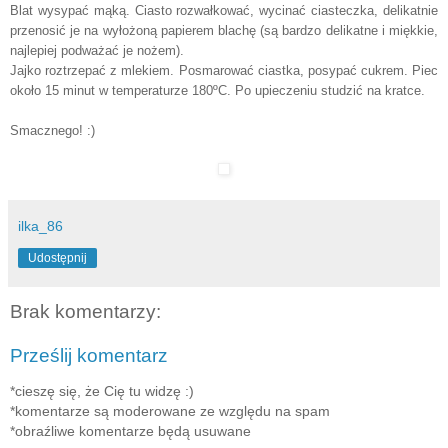
Blat wysypać mąką. Ciasto rozwałkować, wycinać ciasteczka, delikatnie
przenosić je na wyłożoną papierem blachę (są bardzo delikatne i miękkie,
najlepiej podważać je nożem).
Jajko roztrzepać z mlekiem. Posmarować ciastka, posypać cukrem. Piec
około 15 minut w temperaturze 180ºC. Po upieczeniu studzić na kratce.
Smacznego! :)
ilka_86
Udostępnij
Brak komentarzy:
Prześlij komentarz
*cieszę się, że Cię tu widzę :)
*komentarze są moderowane ze względu na spam
*obraźliwe komentarze będą usuwane