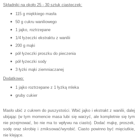
Składniki na około 25 - 30 sztuk ciasteczek:
115 g miękkiego masła
50 g cukru waniliowego
1 jajko, roztrzepane
1/4 łyżeczki ekstraktu z wanilii
200 g mąki
pół łyżeczki proszku do pieczenia
pół łyżeczki sody
3 łyżki mąki ziemniaczanej
Dodatkowo:
1 jajko roztrzepane z 1 łyżką mleka
gruby cukier
Masło ubić z cukrem do puszystości. Wbić jajko i ekstrakt z wanilii, dalej
ubijając (w tym momencie masa lubi się warzyć, ale kompletnie się tym
nie przejmować, bo nie ma to wpływu na ciasto). Dodać mąkę, proszek,
sodę oraz skrobię i zmiksować/wyrobić. Ciasto powinno być mięciutkie,
nie klejące.