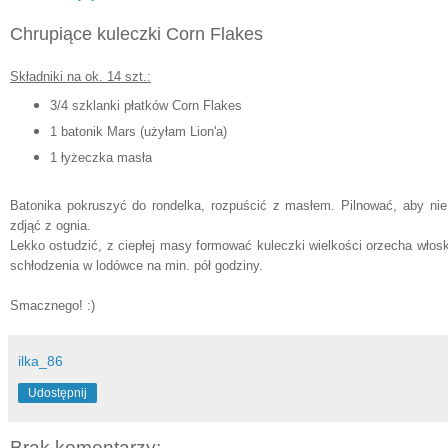
Chrupiące kuleczki Corn Flakes
Składniki na ok. 14 szt.:
3/4 szklanki płatków Corn Flakes
1 batonik Mars (użyłam Lion'a)
1 łyżeczka masła
Batonika pokruszyć do rondelka, rozpuścić z masłem. Pilnować, aby nie
zdjąć z ognia.
Lekko ostudzić, z ciepłej masy formować kuleczki wielkości orzecha włosk
schłodzenia w lodówce na min. pół godziny.
Smacznego! :)
ilka_86
Udostępnij
Brak komentarzy: