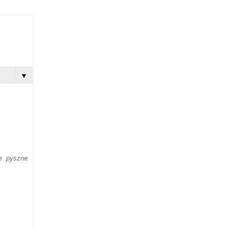
▼
e pyszne