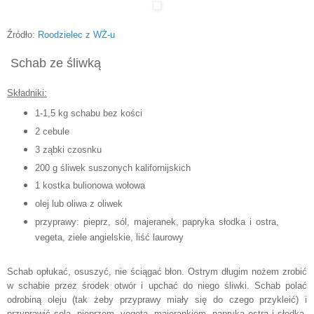
Źródło:
Roodzielec z WŻ-u
Schab ze śliwką
Składniki:
1-1,5 kg schabu bez kości
2 cebule
3 ząbki czosnku
200 g śliwek suszonych kalifornijskich
1 kostka bulionowa wołowa
olej lub oliwa z oliwek
przyprawy: pieprz, sól, majeranek, papryka słodka i ostra,
vegeta, ziele angielskie, liść laurowy
Schab opłukać, osuszyć, nie ściągać błon. Ostrym długim nożem zrobić
w schabie przez środek
otwór i upchać do niego śliwki.
Schab polać
odrobiną oleju (tak żeby przyprawy miały się do czego przykleić) i
przyprawić solą, pieprzem, vegetą, majerankiem, papryką ostrą i słodką.