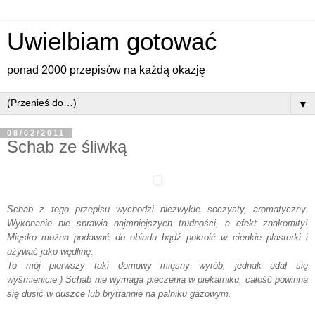
Uwielbiam gotować
ponad 2000 przepisów na każdą okazję
▼
08/02/2011
Schab ze śliwką
Schab z tego przepisu wychodzi niezwykle soczysty, aromatyczny.
Wykonanie nie sprawia najmniejszych trudności, a efekt znakomity!
Mięsko można podawać do obiadu bądź pokroić w cienkie plasterki i
używać jako wędlinę.
To mój pierwszy taki domowy
mięsny
wyrób, jednak udał się
wyśmienicie:)
Schab nie wymaga pieczenia w piekarniku, całość powinna
się dusić w duszce lub brytfannie na palniku gazowym.