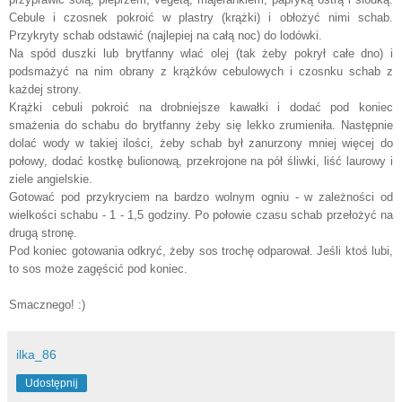
Cebule i czosnek pokroić w plastry
(krążki) i obłożyć nimi schab.
Przykryty schab odstawić (najlepiej na całą noc) do lodówki.
Na spód duszki lub brytfanny wlać olej (tak żeby pokrył całe dno) i
podsmażyć na nim obrany z krążków cebulowych i czosnku schab z
każdej strony.
Krążki cebuli pokroić na drobniejsze kawałki i dodać pod koniec
smażenia do schabu do brytfanny żeby się lekko zrumieniła. Następnie
dolać wody w takiej ilości, żeby schab był zanurzony mniej więcej do
połowy, dodać kostkę bulionową, przekrojone na pół śliwki, liść laurowy i
ziele angielskie.
Gotować pod przykryciem na bardzo wolnym ogniu - w zależności od
wielkości schabu - 1 - 1,5 godziny. Po połowie czasu schab przełożyć na
drugą stronę.
Pod koniec gotowania odkryć, żeby sos trochę odparował. Jeśli ktoś lubi,
to sos może zagęścić pod koniec.
Smacznego! :)
ilka_86
Udostępnij