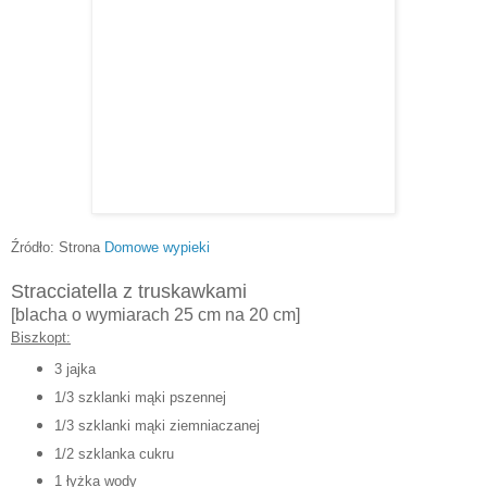
Źródło: Strona
Domowe wypieki
Stracciatella z truskawkami
[blacha o wymiarach 25 cm na 20 cm]
Biszkopt:
3 jaj
ka
1/3 szklanki mąki pszennej
1/3 szklanki mąki ziemniaczanej
1/2 szklanka cukru
1 łyżka wody