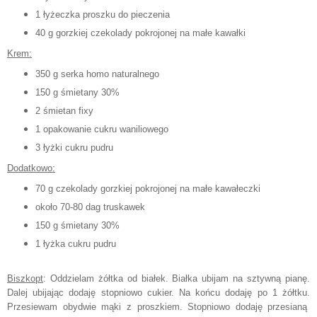
1 łyżeczka proszku do pieczenia
40 g gorzkiej czekolady pokrojonej na małe kawałki
Krem:
350 g serka homo
naturalnego
150 g śmietany 30%
2 śmietan fi
xy
1 opakowanie cukru waniliowego
3 łyżki cukru pudru
Dodatkowo:
70 g czekolady gorzkie
j pokrojonej na małe kawałeczki
około
70-80 da
g truskawek
150
g śmietany 30%
1 łyżka cuk
ru pudru
Biszkopt
: Oddziel
am
żółtka od białek. Białka ubi
jam
na sztywną pianę.
Dalej ubijając doda
ję
stopniowo cukier. Na końcu doda
ję
po 1 żółtku.
Przesie
wam
obydwie mąki z proszkiem
. Stopniowo dodaję przesianą