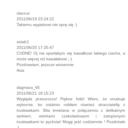
olacruz
2011/06/19 23:24:22
Takiemu wypiekowi nie oprę się :)
asialc1
2011/06/20 17:25:47
CUDNE! Oj nie oparłabym się kawałkowi takiego ciacha, a
może więcej niż kawałakowi ;-)
Pozdrawiam, jeszcze wiosennie
Asia
dagmara_65
2011/06/21 18:15:23
Wygląda przeuroczo! Piękne fotki! Wiem, że smakuje
wybornie, bo ostatnio robiłam również stracciatellę z
truskawkami. Bita śmietana w połączemiu z delikatnym
serkiem, wiórkami czekoladowymi i zatopionymi
truskawkami to pychota! Mogę jeść codziennie ! Pozdrówki
:)