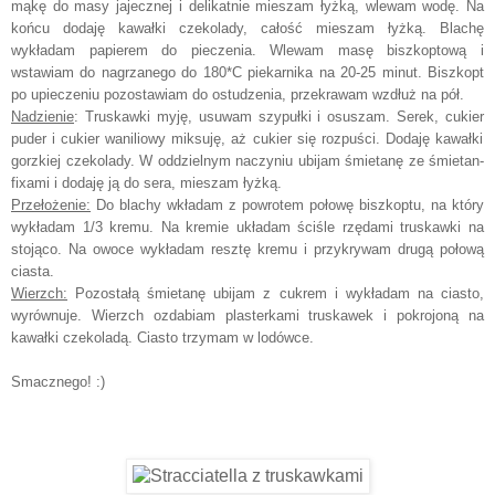
mąkę do masy jajecznej i delikatnie mieszam ły
ż
ką, wlewam wodę. Na
końcu dodaję kawałki czekolady
, całość mieszam łyżką.
Blac
hę
wykładam papierem do pieczenia.
Wlewam masę biszkoptową i
ws
tawiam do nagrzanego do 180*C
piekarnik
a na
20-25 min
ut.
Biszkopt
po upieczeniu pozostawiam do ostudzenia, przekr
awam wzdłuż na
pół.
Nadzienie
: Truskawki myję, usuwam szypułki i osusz
am
.
Serek, cukier
puder i
cukier waniliowy
miksuję, aż cukier się rozpuści.
D
oda
ję
kawałki
gorzkiej czekolady.
W oddzielnym naczyniu ubijam śmietan
ę ze śmietan-
fixami
i doda
ję ją
do sera
, mieszam łyżką.
Przełożenie:
Do blachy wkład
am z powrotem p
ołowę biszkoptu, na który
wy
kładam
1/3 kremu. Na kremie układam
ściśle rzędami truskawki na
stojąco
.
Na owoce wykładam resztę kremu
i przykrywam
drugą połową
ciasta.
Wierzch:
Pozostałą śmietanę ubijam z c
ukrem
i wy
kładam
na ciasto,
wyrównuje. Wierzch ozdabiam plasterkami truskawek i pokrojoną na
kawałki czekoladą. Ciasto trzymam w lo
d
ówce.
Smacznego! :)