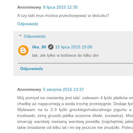
Anonimowy
8 lipca 2015 12:35
A czy taki mus można przechowywać w słoiczku?
Odpowiedz
Odpowiedzi
ilka_86
15 lipca 2015 19:08
tak, ale tylko w lodówce do kilku dni
Odpowiedz
Anonimowy
5 sierpnia 2015 13:37
Mój pomysł na owsiankę jest taki: zalewam 4 łyżki płatków 
chwilkę aż napęcznieją a woda trochę przestygnie. Dodaje łyż
Wylewam na to 2-3 łyżki greckiego/naturalnego jogurtu 
truskawki, zimą gruszki jabłka suszone śliwki, żurawina). 
smaruję warstwę owsianą warstwą powidła (najchętniej ja
takie śniadanie od kilku lat i mi się jeszcze nie znudziło. Pole