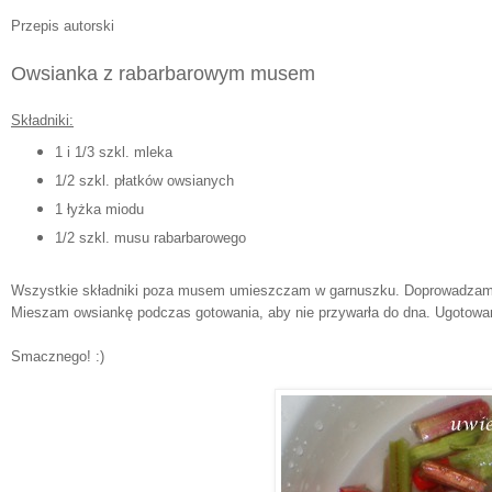
Przepis autorski
Owsianka z rabarbarowym musem
Składniki:
1 i 1/3 szkl. mleka
1/2 szkl. płatków owsianych
1 łyżka miodu
1/2 szkl. musu rabarbarowego
Wszystkie składniki poza musem umieszczam w garnuszku. Doprowadzam do
Mieszam owsiankę podczas gotowania, aby nie przywarła do dna. Ugotow
Smacznego! :)