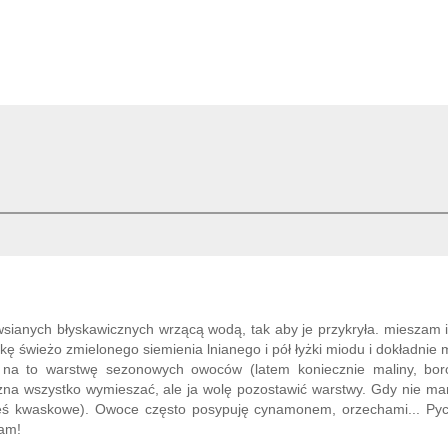
owsianych błyskawicznych wrzącą wodą, tak aby je przykryła. mieszam
kę świeżo zmielonego siemienia lnianego i pół łyżki miodu i dokładnie
a na to warstwę sezonowych owoców (latem koniecznie maliny, bor
Można wszystko wymieszać, ale ja wolę pozostawić warstwy. Gdy nie 
kieś kwaskowe). Owoce często posypuję cynamonem, orzechami... Py
cam!