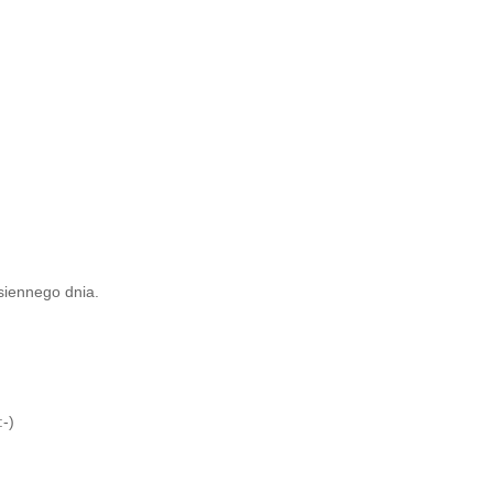
siennego dnia.
:-)