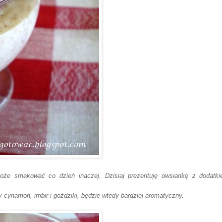
że smakować co dzień inaczej. Dzisiaj prezentuję owsiankę z dodatk
 cynamon, imbir i goździki, będzie wtedy bardziej aromatyczny.