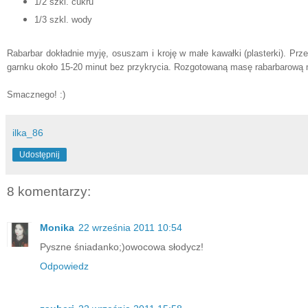
1/2 szkl. cukru
1/3 szkl. wody
Rabarbar dokładnie myję, osuszam i kroję w małe kawałki (plasterki). Pr
garnku około 15-20 minut bez przykrycia. Rozgotowaną masę rabarbarową
Smacznego! :)
ilka_86
Udostępnij
8 komentarzy:
Monika
22 września 2011 10:54
Pyszne śniadanko;)owocowa słodycz!
Odpowiedz