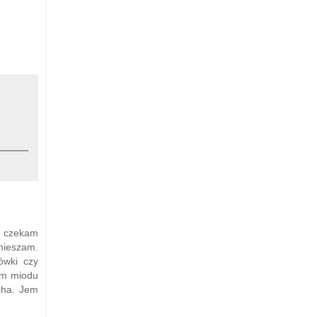
 i czekam
 mieszam.
ówki czy
mam miodu
cha. Jem