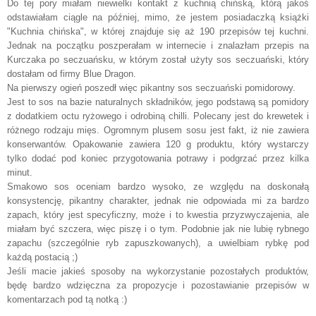
Do tej pory miałam niewielki kontakt z kuchnią chińską, którą jakoś
odstawiałam ciągle na później, mimo, że jestem posiadaczką książki
"Kuchnia chińska", w której znajduje się aż 190 przepisów tej kuchni.
Jednak na początku poszperałam w internecie i znalazłam przepis na
Kurczaka po seczuańsku, w którym został użyty sos seczuański, który
dostałam od firmy Blue Dragon.
Na pierwszy ogień poszedł więc pikantny sos seczuański pomidorowy.
Jest to sos na bazie naturalnych składników, jego podstawą są pomidory
z dodatkiem octu ryżowego i odrobiną chilli. Polecany jest do krewetek i
różnego rodzaju mięs. Ogromnym plusem sosu jest fakt, iż nie zawiera
konserwantów. Opakowanie zawiera 120 g produktu, który wystarczy
tylko dodać pod koniec przygotowania potrawy i podgrzać przez kilka
minut.
Smakowo sos oceniam bardzo wysoko, ze względu na doskonałą
konsystencję, pikantny charakter, jednak nie odpowiada mi za bardzo
zapach, który jest specyficzny, może i to kwestia przyzwyczajenia, ale
miałam być szczera, więc piszę i o tym. Podobnie jak nie lubię rybnego
zapachu (szczególnie ryb zapuszkowanych), a uwielbiam rybkę pod
każdą postacią ;)
Jeśli macie jakieś sposoby na wykorzystanie pozostałych produktów,
będę bardzo wdzięczna za propozycje i pozostawianie przepisów w
komentarzach pod tą notką :)