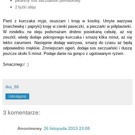
pikantny sos seczuański pomidorowy
2 łyżki oleju
Pierś z kurczaka myje, osuszam i kroję w kostkę. Umyte warzywa
(marchewkę i papryki) kroję w cienki paseczki, a pieczarki w półplasterki.
W rondelku na oleju podsmażam drobno posiekaną cebulę, aż się
zeszkli, wtedy dodaje pokrojonego kurczaka i smażę kilka minut, aż się
lekko zarumieni. Następnie dodaję warzywa, smażę do czasu aż będą
odpowiednio miękkie. Zmniejszam ogień, dodaje sos seczuański i duszę
jeszcze około 5 minut. Podaje danie na gorąco z ugotowanym ryżem.
Smaczneg
o! :)
ilka_86
Udostępnij
3 komentarze:
Anonimowy
26 listopada 2013 23:08