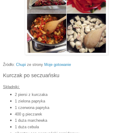
Źródło:
Chupi
ze strony
Moje gotowanie
Kurczak po seczuańsku
Składniki:
2 piersi z kurczaka
1 zielona papryka
1 czerwona papryka
400 g pieczarek
1 duża marchewka
1 duża cebula