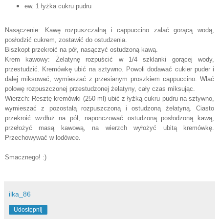
ew. 1 łyżka cukru pudru
Nasączenie: Kawę rozpuszczalną i cappuccino zalać gorącą wodą,
posłodzić cukrem, zostawić do ostudzenia.
Biszkopt przekroić na pół, nasączyć ostudzoną kawą.
Krem kawowy: Żelatynę rozpuścić w 1/4 szklanki gorącej wody,
przestudzić. Kremówkę ubić na sztywno. Powoli dodawać cukier puder i
dalej miksować, wymieszać z przesianym proszkiem cappuccino. Wlać
połowę rozpuszczonej przestudzonej żelatyny, cały czas miksując.
Wierzch: Resztę kremówki (250 ml) ubić z łyżką cukru pudru na sztywno,
wymieszać z pozostałą rozpuszczoną i ostudzoną żelatyną. Ciasto
przekroić wzdłuż na pół, naponczować ostudzoną posłodzoną kawą,
przełożyć masą kawową, na wierzch wyłożyć ubitą kremówkę.
Przechowywać w lodówce.
Smacznego! :)
ilka_86
Udostępnij