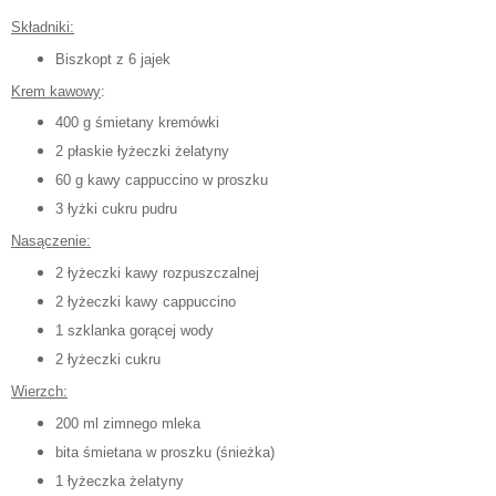
Składniki:
Biszkopt z 6 jajek
Krem kawowy
:
400 g śmietany kremówki
2 płaskie łyżeczki żelatyny
60 g kawy cappuccino w proszku
3 łyżki cukru pudru
Nasączenie:
2 łyżeczki kawy rozpuszczalnej
2 łyżeczki kawy cappuccino
1 szklanka gorącej wody
2 łyżeczki cukru
Wierzch:
200 ml zimnego mleka
bita śmietana w proszku (śnieżka)
1 łyżeczka żelatyny