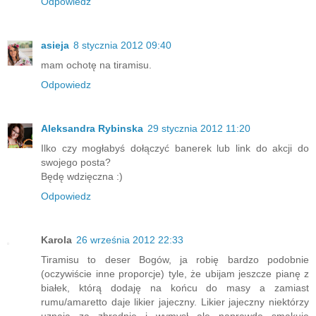
Odpowiedz
asieja
8 stycznia 2012 09:40
mam ochotę na tiramisu.
Odpowiedz
Aleksandra Rybinska
29 stycznia 2012 11:20
Ilko czy mogłabyś dołączyć banerek lub link do akcji do
swojego posta?
Będę wdzięczna :)
Odpowiedz
Karola
26 września 2012 22:33
Tiramisu to deser Bogów, ja robię bardzo podobnie
(oczywiście inne proporcje) tyle, że ubijam jeszcze pianę z
białek, którą dodaję na końcu do masy a zamiast
rumu/amaretto daje likier jajeczny. Likier jajeczny niektórzy
uznają za zbrodnię i wymysł ale naprawdę smakuje