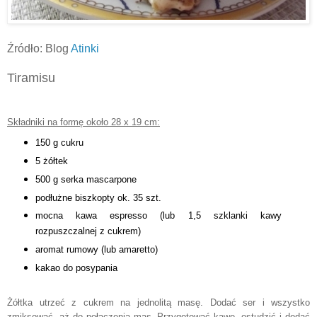
Źródło: Blog
Atinki
Tiramisu
Składniki na formę około 28 x 19 cm:
150 g cukru
5 żółtek
500 g serka mascarpone
podłużne biszkopty ok. 35 szt.
mocna kawa espresso (lub 1,5 szklanki kawy
rozpuszczalnej z cukrem)
aromat rumowy (lub amaretto)
kakao do posypania
Żółtka utrzeć z cukrem na jednolitą masę. Dodać ser i wszystko
zmiksować, aż do połączenia mas. Przygotować kawę, ostudzić i dodać