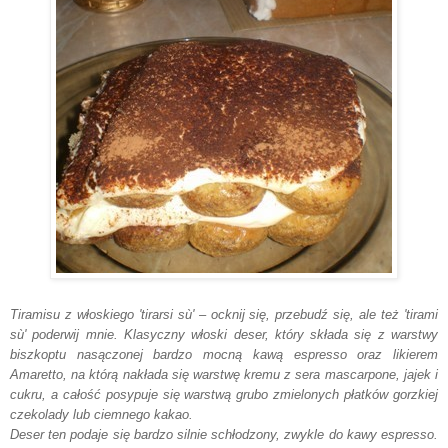
Tiramisu z włoskiego 'tirarsi sù' – ocknij się, przebudź się, ale też 'tirami
sù' poderwij mnie. Klasyczny włoski deser, który składa się z warstwy
biszkoptu nasączonej bardzo mocną kawą espresso oraz likierem
Amaretto, na którą nakłada się warstwę kremu z sera mascarpone, jajek i
cukru, a całość posypuje się warstwą grubo zmielonych płatków gorzkiej
czekolady lub ciemnego kakao.
Deser ten podaje się bardzo silnie schłodzony, zwykle do kawy espresso.