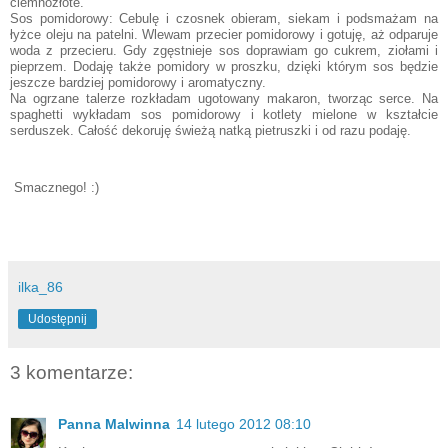
ciemnozłote.
Sos pomidorowy: Cebulę i czosnek obieram, siekam i podsmażam na
łyżce oleju na patelni. Wlewam przecier pomidorowy i gotuję, aż odparuje
woda z przecieru. Gdy zgęstnieje sos doprawiam go cukrem, ziołami i
pieprzem. Dodaję także pomidory w proszku, dzięki którym sos będzie
jeszcze bardziej pomidorowy i aromatyczny.
Na ogrzane talerze rozkładam ugotowany makaron, tworząc serce. Na
spaghetti wykładam sos pomidorowy i kotlety mielone w kształcie
serduszek. Całość dekoruję świeżą natką pietruszki i od razu podaję.
Smacznego! :)
ilka_86
Udostępnij
3 komentarze:
Panna Malwinna
14 lutego 2012 08:10