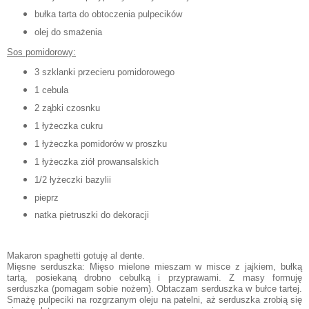
bułka tarta do obtoczenia pulpecików
olej do smażenia
Sos pomidorowy:
3 szklanki przecieru pomidorowego
1 cebula
2 ząbki czosnku
1 łyżeczka cukru
1 łyżeczka pomidorów w proszku
1 łyżeczka ziół prowansalskich
1/2 łyżeczki bazylii
pieprz
natka pietruszki do dekoracji
Makaron spaghetti gotuję al dente.
Mięsne serduszka: Mięso mielone mieszam w misce z jajkiem, bułką
tartą, posiekaną drobno cebulką i przyprawami. Z masy formuję
serduszka (pomagam sobie nożem). Obtaczam serduszka w bułce tartej.
Smażę pulpeciki na rozgrzanym oleju na patelni, aż serduszka zrobią się