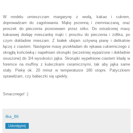
W rondelu umieszczam margarynę z wodą, kakao i cukrem,
doprowadzam do zagotowania. Mąkę pszenną i ziemniaczaną, oraz
proszek do pieczenia przesiewam przez sitko. Do ostudzonej masy
kakaowej dodaję mieszankę mąki i proszku do pieczenia i żółtka, po
czym dokładnie mieszam. Z białek ubijam szty
wną pianę i
delikatnie
łączę
z ciastem. Następnie masę przekładam do rękawa cukierniczego z
okrągłą końcówką i napełniam skorupki (wcześniej wyparzone i dokładnie
osuszone) do 3/4 wysokości jajka. Skorupki wypełnione ciastem kładę w
foremce na muffiny z kuleczkami ceramicznymi, tak aby jajka same
stały. Piekę ok. 20 minut w temperaturze 180 stopni. Patyczkiem
sprawdzam, czy babeczki się upiekły.
Smacznego! :)
ilka_86
Udostępnij