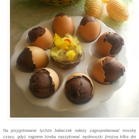
Na przygotowanie tychże babeczek należy zagospodarować troszkę
czasu, gdyż najpierw trzeba naszykować wydmuszki (można kilka dni