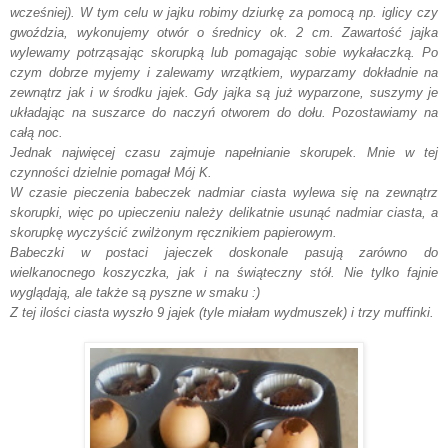
wcześniej). W tym celu w jajku robimy dziurkę za pomocą np. iglicy czy
gwoździa, wykonujemy otwór o średnicy ok. 2 cm. Zawartość jajka
wylewamy potrząsając skorupką lub pomagając sobie wykałaczką. Po
czym dobrze myjemy i zalewamy wrzątkiem, wyparzamy dokładnie na
zewnątrz jak i w środku jajek. Gdy jajka są już wyparzone, suszymy je
układając na suszarce do naczyń otworem do dołu. Pozostawiamy na
całą noc.
Jednak najwięcej czasu zajmuje napełnianie skorupek. Mnie w tej
czynności dzielnie pomagał Mój K.
W czasie pieczenia babeczek nadmiar ciasta wylewa się na zewnątrz
skorupki, więc po upieczeniu należy delikatnie usunąć nadmiar ciasta, a
skorupkę wyczyścić zwilżonym ręcznikiem papierowym.
Babeczki w postaci jajeczek doskonale pasują zarówno do
wielkanocnego koszyczka, jak i na świąteczny stół. Nie tylko fajnie
wyglądają, ale także są pyszne w smaku :)
Z tej ilości ciasta wyszło 9 jajek (tyle miałam wydmuszek) i trzy muffinki.