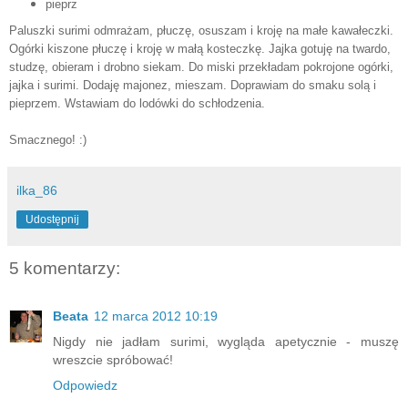
pieprz
Paluszki surimi odmrażam, płuczę, osuszam i kroję na małe kawałeczki.
Ogórki kiszone płuczę i kroję w małą kosteczkę. Jajka gotuję na twardo,
studzę, obieram i drobno siekam. Do miski przekładam pokrojone ogórki,
jajka i surimi. Dodaję majonez, mieszam. Doprawiam do smaku solą i
pieprzem. Wstawiam do lodówki do schłodzenia.
Smacznego! :)
ilka_86
Udostępnij
5 komentarzy:
Beata
12 marca 2012 10:19
Nigdy nie jadłam surimi, wygląda apetycznie - muszę
wreszcie spróbować!
Odpowiedz