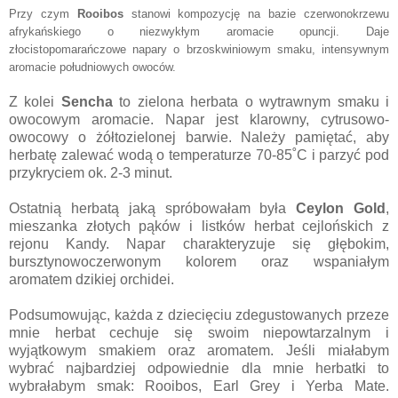
Przy czym
Rooibos
stanowi kompozycję na bazie czerwonokrzewu
afrykańskiego o niezwykłym aromacie opuncji. Daje
złocistopomarańczowe napary o brzoskwiniowym smaku, intensywnym
aromacie południowych owoców.
Z kolei
Sencha
to zielona herbata o wytrawnym smaku i
owocowym aromacie. Napar jest klarowny, cytrusowo-
owocowy o żółtozielonej barwie. Należy pamiętać, aby
herbatę zalewać wodą o temperaturze 70-85˚C i parzyć pod
przykryciem ok. 2-3 minut.
Ostatnią herbatą jaką spróbowałam była
Ceylon Gold
,
mieszanka złotych pąków i listków herbat cejlońskich z
rejonu Kandy. Napar charakteryzuje się głębokim,
bursztynowoczerwonym kolorem oraz wspaniałym
aromatem dzikiej orchidei.
Podsumowując, każda z dziecięciu zdegustowanych przeze
mnie herbat cechuje się swoim niepowtarzalnym i
wyjątkowym smakiem oraz aromatem. Jeśli miałabym
wybrać najbardziej odpowiednie dla mnie herbatki to
wybrałabym smak: Rooibos, Earl Grey i Yerba Mate.