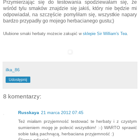
Przymierzając się do testowania spodziewałam się, że
wśród tylu smaków znajdzie się jakiś, który nie będzie mi
odpowiadał, na szczęście pomyliłam się, wszystkie napary
bardzo przypadły go mojego herbacianego gustu;)
Ulubione smaki herbaty możecie zakupić w
sklepie Sir William's Tea
.
ilka_86
Udostępnij
8 komentarzy:
Russkaya
21 marca 2012 07:45
Też miałam przyjemność testować te herbaty i z czystym
sumieniem mogę je polecić wszystkim! :-) WARTO sprawić
sobie taką pachnącą, herbaciana przyjemność :)