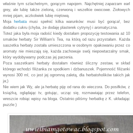
właśnie tym szlachetnym, gorącym napojem. Najchętniej zaparzam earl
grey, ale lubię także zieloną, czerwoną i wszelkie owocowe. Ziołowych
mniej pijam, aczkolwiek lubię miętową.
Moja
herbata
musi spełnić kilka warunków: musi być gorąca!, bez
dodatku cukru (chyba, że dodaję plasterek cytryny) i aromatyczna.
Toteż jaka była moja radość kiedy dostałam propozycję testowania aż 10
smaków herbaty Sir William's Tea, na którą od razu przystałam. Każda
saszetka herbaty została umieszczona w osobnym opakowaniu przez co
aromaty nie mieszają się, każda zachowuje swój niepowtarzalny smak,
który wydobywamy podczas jej parzenia.
Poza saszetkami herbaty dostałam również śliczny zestaw, w skład
którego wchodzi filiżanka ze spodkiem i dzbanuszek. Pojemność filiżanki
wynosi 300 ml, co jest jej ogromną zaletą, dla herbatoholików takich jak
ja;)
Nie wiem jak Wy, ale ja herbatę piję od rana do wieczora. Do posiłków, z
książką, oglądając tv, gotując, ucząc się, rozmawiając przez telefon,
wreszcie robiąc wpisy na bloga. Ostatnio piliśmy herbatkę z K. układając
puzzle:)