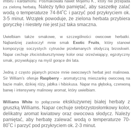
imbiru i kardamonu. Posmakowała nawet Mojemu K., który nie przepada
Należy tylko pamiętać, aby saszetkę zalać
za zieloną herbatą.
wodą o temperaturze 74-84˚C i parzyć pod przykryciem ok.
3-5 minut. Wrzątek powoduje, że zielona herbata przybiera
goryczkę i niestety nie jest już taka smaczna.
Uwielbiam także smakowe, w szczególności owocowe herbatki.
Najbardziej zaskoczył mnie smak
Exotic Fruits
, który stanowi
kompozycję soczystych cytrusów przełamanych słodyczą brzoskwiń.
Napar cechuje złocistobursztynowy kolor oraz orzeźwiający, egzotyczny
smak, przywołujący na myśl gorące dni lata.
Jedną z często pijanych przeze mnie owocowych herbat jest malinowa.
Sir William's oferuje
Raspberry
- aromatyczną mieszankę owocową na
bazie malin, dzikiej róży, jabłka i hibiskusa. Napar ma głęboką, czerwoną
barwę i intensywny malinowy aromat, który uwielbiam.
ekskluzywnej białej herbaty z
Williams White
to połączenie
gruszką Williams. Napar cechuje srebrzystosłomkowy kolor,
delikatny aromat kwiatowy oraz owocowa słodycz. Należy
pamiętać, aby herbatę zalewać wodą o temperaturze 70-
80˚C i parzyć pod przykryciem ok. 2-3 minut.