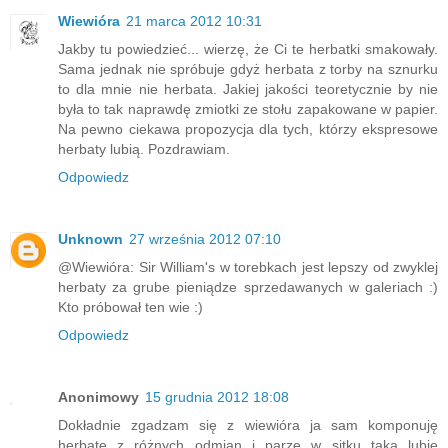
Wiewióra
21 marca 2012 10:31
Jakby tu powiedzieć... wierzę, że Ci te herbatki smakowały.
Sama jednak nie spróbuje gdyż herbata z torby na sznurku
to dla mnie nie herbata. Jakiej jakości teoretycznie by nie
była to tak naprawdę zmiotki ze stołu zapakowane w papier.
Na pewno ciekawa propozycja dla tych, którzy ekspresowe
herbaty lubią. Pozdrawiam.
Odpowiedz
Unknown
27 września 2012 07:10
@Wiewióra: Sir William's w torebkach jest lepszy od zwyklej
herbaty za grube pieniądze sprzedawanych w galeriach :)
Kto próbował ten wie :)
Odpowiedz
Anonimowy
15 grudnia 2012 18:08
Dokładnie zgadzam się z wiewióra ja sam komponuję
herbatę z różnych odmian i parzę w sitku taka lubię