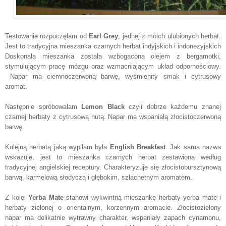
Testowanie rozpoczęłam od
Earl Grey
, jednej z moich ulubionych herbat.
Jest to tradycyjna mieszanka czarnych herbat indyjskich i indonezyjskich
Doskonała mieszanka została wzbogacona olejem z bergamotki,
stymulującym pracę mózgu oraz wzmacniającym układ odpornościowy.
Napar ma ciemnoczerwoną barwę, wyśmienity smak i cytrusowy
aromat.
Następnie spróbowałam
Lemon Black
czyli dobrze każdemu znanej
czarnej herbaty z cytrusową nutą. Napar ma wspaniałą złocistoczerwoną
barwę.
Kolejną herbatą jaką wypiłam była
English Breakfast
. Jak sama nazwa
wskazuje, jest to mieszanka czarnych herbat zestawiona według
tradycyjnej angielskiej receptury. Charakteryzuje się złocistobursztynową
barwą, karmelową słodyczą i głębokim, szlachetnym aromatem.
Z kolei
Yerba Mate
stanowi wykwintną mieszankę herbaty yerba mate i
herbaty zielonej o orientalnym, korzennym aromacie. Złocistozielony
napar ma delikatnie wytrawny charakter, wspaniały zapach cynamonu,