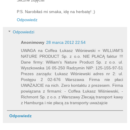
Śliczne zdjęcia!
P.S. Narobiłaś mi smaka, idę na herbatę! ;)
Odpowiedz
Odpowiedzi
Anonimowy
28 marca 2012 22:54
UWAGA na Coffea Łukasz Wiśniewski = WILLIAM'S
NATURE PRODUCT Sp. z o.o. NIE PŁACĄ faktur !!!
Dane firmy: William's Nature Product Sp. z o.o. ul.
Wyszkowska 16 05-250 Radzymin NIP: 125-155-97-51
Prezes zarządu: Łukasz Wiśniewski adres nr 2: ul.
Postępu 2 02-676 Warszawa Firma nie płaci
UWAŻAJCIE na nich. Zero kontaktu z prezesem. Firma
powiązana z firmami: - Coffea Łukasz Wiśniewski, -
Richmont Sp. z o.o. z Warszawy Zlecają transport kawy
z Hamburga i nie płacą za transporty uważajcie
Odpowiedz