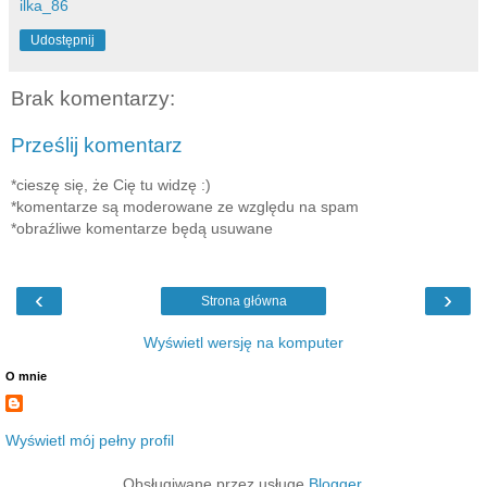
ilka_86
Udostępnij
Brak komentarzy:
Prześlij komentarz
*cieszę się, że Cię tu widzę :)
*komentarze są moderowane ze względu na spam
*obraźliwe komentarze będą usuwane
‹
›
Strona główna
Wyświetl wersję na komputer
O mnie
Wyświetl mój pełny profil
Obsługiwane przez usługę
Blogger
.