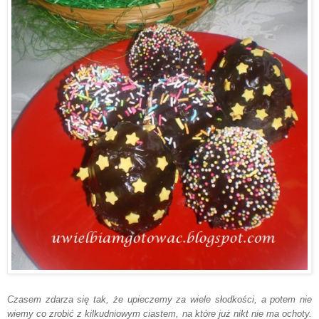
Czasem zdarza się tak, że upieczemy za wiele słodkości, a potem nie
wiemy co zrobić z kilkudniowym ciastem, na które już nikt nie ma ochoty.