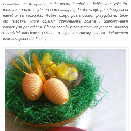
Znalazłam na to sposób, o ile ciasta "suche" tj. babki, murzynki itp.
można zamrozić, o tyle inne nie nadają się do dłuższego przechowywania
nawet w zamrażalniku. Wobec czego postanowiłam przygotować takie
oto jajeczka, które oblałam czekoladową polewą i udekorowałam
kolorowymi posypkami. Ciasto zostało przetworzone do jeszcze słodszej
i bardziej bakaliowej postaci, a jajeczka znikały jak za dotknięciem
czarodziejskiej różdżki! :)