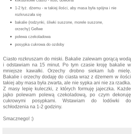
kilkudniowe ciasto - ilość dowolna
1-2 łyż. dżemu - w takiej ilości, aby masa była spójna i nie
rozkruszała się
bakalie (rodzynki, śliwki suszone, morele suszone,
orzechy) Gellwe
polewa czekoladowa
posypka cukrowa do ozdoby
Ciasto rozkruszam do miski. Bakalie zalewam gorącą wodą
i odstawiam na 15 minut. Po tym czasie kroję bakalie w
mniejsze kawałki. Orzechy drobno siekam lub mielę.
Bakalie i orzechy dodaję do ciasta wraz z dżemem w ilości
takiej aby masa była zwarta, ale nie sypka ani nie za rzadka.
Z masy lepię kuleczki, z których formuję jajeczka. Każde
jajko polewam polewą czekoladową, po czym dekoruję
cukrowymi posypkami. Wstawiam do lodówki do
schłodzenia na 1-2 godziny.
Smacznego! :)