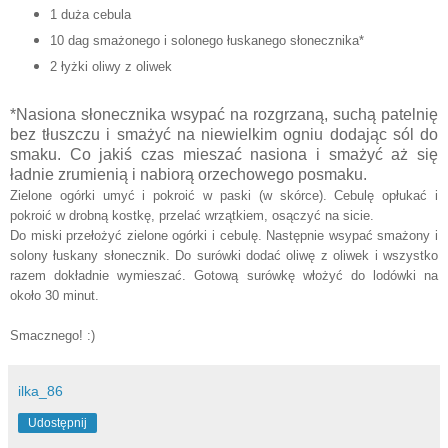
1 duża cebula
10 dag smażonego i solonego łuskanego słonecznika*
2 łyżki oliwy z oliwek
*Nasiona słonecznika wsypać na rozgrzaną, suchą patelnię
bez tłuszczu i smażyć na niewielkim ogniu dodając sól do
smaku. Co jakiś czas mieszać nasiona i smażyć aż się
ładnie zrumienią i nabiorą orzechowego posmaku.
Zielone ogórki umyć i pokroić w paski (w skórce). Cebulę opłukać i
pokroić w drobną kostkę, przelać wrzątkiem, osączyć na sicie.
Do miski przełożyć zielone ogórki i cebulę. Następnie wsypać smażony i
solony łuskany słonecznik. Do surówki dodać oliwę z oliwek i wszystko
razem dokładnie wymieszać. Gotową surówkę włożyć do lodówki na
około 30 minut.
Smacznego! :)
ilka_86
Udostępnij