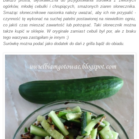
Bardzo prosta, błyskawiczna do przygotowania surówka z zielonych
ogórków, młodej cebulki i chrupiących, smażonych ziaren słonecznika.
Smażąc słonecznikowe nasionka należy uważać, aby ich nie przypalić -
czynność tę wykonać na suchej patelni postawionej na niewielkim ogniu,
co jakiś czas mieszać zawartość lub potrząsać. Taki słonecznik można
także kupić w sklepie. W oryginale zamiast cebuli był por, ale z braku
tego warzywa zastąpiłam je innym :)
Surówkę można podać jako dodatek do dań z grilla bądź do obiadu.