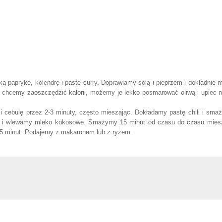
ką paprykę, kolendrę i pastę curry. Doprawiamy solą i pieprzem i dokładnie 
i chcemy zaoszczędzić kalorii, możemy je lekko posmarować oliwą i upiec n
i cebulę przez 2-3 minuty, często mieszając. Dokładamy pastę chili i sma
t i wlewamy mleko kokosowe. Smażymy 15 minut od czasu do czasu mies
 5 minut. Podajemy z makaronem lub z ryżem.