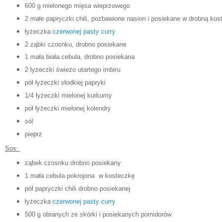
600 g mielonego mięsa wieprzowego
2 małe papryczki chili, pozbawione nasion i posiekane w drobną kos
łyżeczka
czerwonej pasty curry
2 ząbki czosnku, drobno posiekane
1 mała biała cebula, drobno posiekana
2 łyżeczki świeżo utartego imbiru
pół łyżeczki słodkiej papryki
1/4 łyżeczki mielonej kurkumy
pół łyżeczki mielonej kolendry
sól
pieprz
Sos:
ząbek czosnku drobno posiekany
1 mała cebula pokrojona w kosteczkę
pół papryczki chili drobno posiekanej
łyżeczka
czerwonej pasty curry
500 g obranych ze skórki i posiekanych pomidorów