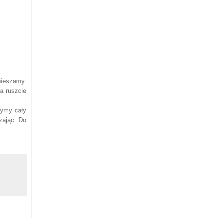
mieszamy.
a ruszcie
żymy cały
zając. Do