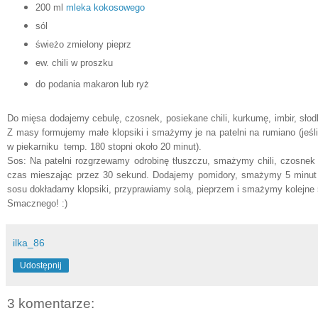
200 ml
mleka kokosowego
sól
świeżo zmielony pieprz
ew. chili w proszku
do podania makaron lub ryż
Do mięsa dodajemy cebulę, czosnek, posiekane chili, kurkumę, imbir, słod
Z masy formujemy małe klopsiki i smażymy je na patelni na rumiano (jeśl
w piekarniku temp. 180 stopni około 20 minut).
Sos: Na patelni rozgrzewamy odrobinę tłuszczu, smażymy chili, czosnek 
czas mieszając przez 30 sekund. Dodajemy pomidory, smażymy 5 minu
sosu dokładamy klopsiki, przyprawiamy solą, pieprzem i smażymy kolejne
Smacznego! :)
ilka_86
Udostępnij
3 komentarze: