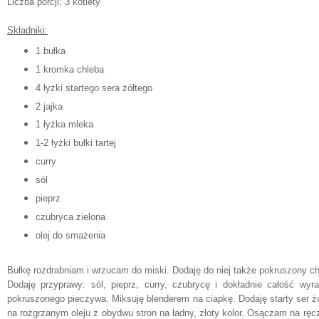
Liczba porcji: 3 kotlety
Składniki:
1 bułka
1 kromka chleba
4 łyżki startego sera żółtego
2 jajka
1 łyżka mleka
1-2 łyżki bułki tartej
curry
sól
pieprz
czubryca zielona
olej do smażenia
Bułkę rozdrabniam i wrzucam do miski. Dodaję do niej także pokruszony ch
Dodaję przyprawy: sól, pieprz, curry, czubrycę i dokładnie całość wyr
pokruszonego pieczywa. Miksuję blenderem na ciapkę. Dodaję starty ser żół
na rozgrzanym oleju z obydwu stron na ładny, złoty kolor. Osączam na r