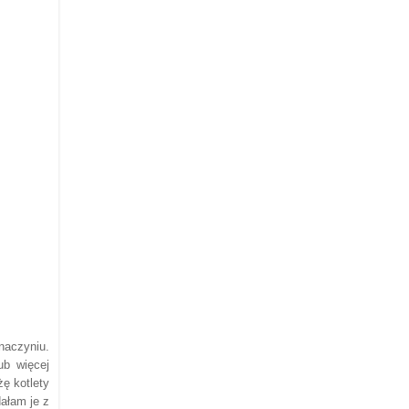
naczyniu.
ub więcej
żę kotlety
ałam je z