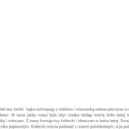
leb bez skórki. Jajka roztrzepuję z mlekiem i mieszanką zalewa pieczywo w 
abiam. W razie jakby masa była zbyt rzadka dodaję trochę bułki tartej l
ty i mieszam. Z masy formuję trzy kotleciki i obtaczam w bułce tartej. Sma
ęczniku papierowym. Kotleciki można podawać z sosem pomidorowym, a ja pod