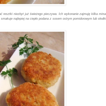
tać
resztki niezbyt już św
ieżego pieczyw
a. Ich wykonanie zajmuję kilka minu
wa smakuje najlepiej na ciepło podana z sosem ostrym pomidorowym lub słodki