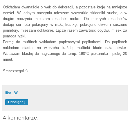
Odkładam dwanaście oliwek do dekoracji, a pozostałe kroję na mniejsze
części. W jednym naczyniu mieszam wszystkie składniki suche, a w
drugim naczyniu mieszam składniki mokre. Do mokrych składników
dodaję ser feta pokrojony w małą kostkę, pokrojone oliwki i suszone
pomidory, mieszam dokładnie. Łączę razem zawartość obydwu misek za
pomocą łyżki.
Formę do muffinek wykładam papierowymi papilotkami. Do papilotek
nakładam ciasto, na wierzchu każdej muffinki kładę całą oliwkę.
Wstawiam blachę do nagrzanego do temp. 190*C piekarnika i piekę 20
minut.
Smacznego! :)
ilka_86
Udostępnij
4 komentarze: