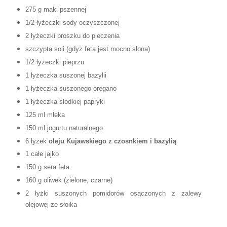
275 g mąki pszennej
1/2 łyżeczki sody oczyszczonej
2 łyżeczki proszku do pieczenia
szczypta soli (gdyż feta jest mocno słona)
1/2 łyżeczki pieprzu
1 łyżeczka suszonej bazylii
1 łyżeczka suszonego oregano
1 łyżeczka słodkiej papryki
125 ml mleka
150 ml jogurtu naturalnego
6
łyżek
oleju Kujaw
skiego z czosnkiem i bazyli
ą
1
całe
jajko
150 g sera feta
160 g oliwek (zielone, czarne)
2 łyżki suszonych pomidorów osączonych z zalewy
olejowej ze słoika