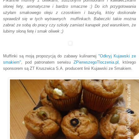
Pikantne muffiny z oliwkami, suszonymi pomidorami i kawałeczkami
słonej fety, aromatyczne i bardzo smaczne :) Do ich przygotowa
nia
użyłam
smakowego oleju z czosnkiem i bazyli
ą
, któr
y doskonale
sprawdził się w tych wytrawn
ych
muffinkach
. Bab
eczki takie można
zabrać ze sobą do pracy czy szkoły zamiast
kanapek pod warunkiem, że
lubimy słoną fetę i smak oliw
ek ;)
Muffinki są moją propozycją do zabawy kulinarnej
"Odkryj Kujawski ze
smakiem"
, pod patronatem serwisu
ZPierwszegoTloczenia.pl
, którego
sponsorem są ZT Kruszwica S.A. producent linii Kujawski ze Smakiem.