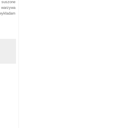
e suszone
, warzywa
 wykładam