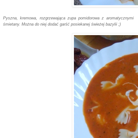
Pyszna, kremowa, rozgrzewająca zupa pomidorowa z aromatycznymi
śmie
tany. Można do niej dodać
garść
posiekanej świeżej bazylii ;)