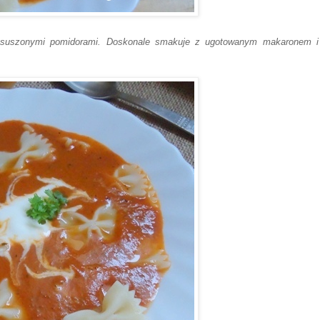
suszonymi
pomidor
ami. Doskonale smakuje z ugotowanym makaronem i 