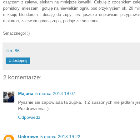
osączam z zalewy, siekam na mniejsze kawałki. Cebulę z czosnkiem zale
pomidory, mieszam i gotuję na niewielkim ogniu pod przykryciem ok. 20 m
miksuję blenderem i dodaję do zupy. Ew. jeszcze doprawiam przyprawa
makaron, zalewam gorącą zupą, podaję ze śmietaną.
Smacznego! :)
ilka_86
Udostępnij
2 komentarze:
Majana
5 marca 2013 19:07
Pysznie się zapowiada ta zupka. :) Z suszonych nie jadłam je
Pozdrowienia :)
Odpowiedz
Unknown
5 marca 2013 19:22