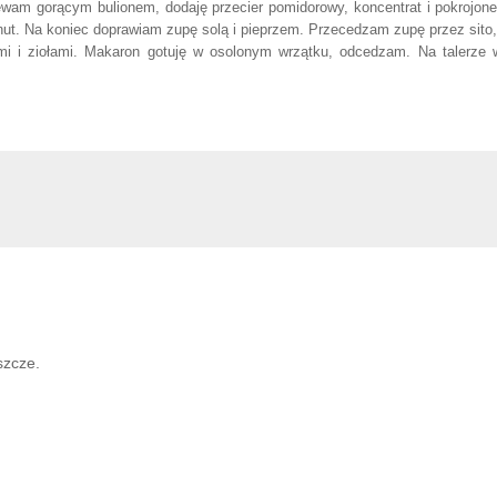
wam gorącym bulionem, dodaję przecier pomidorowy, koncentrat i pokrojon
inut. Na koniec doprawiam zupę solą i pieprzem. Przecedzam zupę przez sito
mi i ziołami. Makaron gotuję w osolonym wrzątku, odcedzam. Na talerze
szcze.