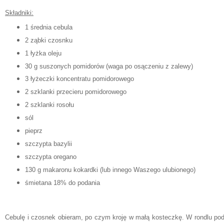
Składniki:
1 średnia cebula
2 ząbki czosnku
1 łyżka oleju
30 g suszonych pomidorów (waga po osączeniu z zalewy)
3 łyżeczki koncentratu pomidorowego
2 szklanki przecieru pomidorowego
2 szklanki rosołu
sól
pieprz
szczypta bazylii
szczypta oregano
130 g makaronu kokardki (lub innego Waszego ulubionego)
śmietana 18% do podania
Cebulę i czosnek obieram, po czym kroję w małą kosteczkę. W rondlu po