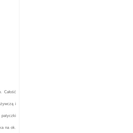
o. Ca
łość
ożywczą i
 patyczki
ika n
a ok.