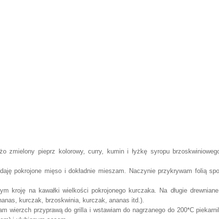
żo zmielony pieprz kolorowy, curry
, kumin i łyżkę
syropu brzoskwinioweg
aję pokrojone
mięso i
dokładnie mieszam. Naczynie przykrywam folią sp
zym kroj
ę
na kawałki wielkości pokrojonego kurczaka. Na długie drewniane
nanas, kurczak
,
brz
oskwinia, kurczak, ananas i
td.).
am wierzch przyprawą do grilla i wstawiam
do nagrzanego do
200*C piekar
n