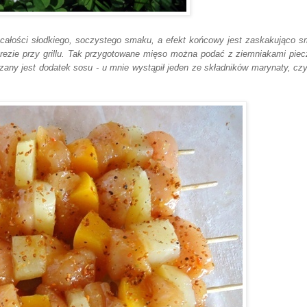
całoś
c
i słodkiego, soczystego smak
u, a efekt koń
cowy jest zaskak
ująco 
rezie przy gr
illu
.
Tak przygotowane
mięso można podać z ziemniakami
pie
zany
jest dodatek sosu - u mnie wystąpi
ł jeden ze składników marynaty
, cz