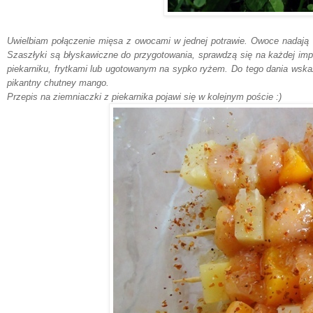
Uwielbia
m połączenie mięsa z
owocami w jedn
e
j potrawie. Owoce nadają 
Szaszłyki są błyskawiczne d
o przygotowania,
sprawdzą się na każdej imp
piekarniku, frytkami lub ugotowanym na sypko ry
żem.
Do tego dania w
ska
pikan
t
ny
chutney mango.
Przepis na ziemniaczki z piekarnika pojawi się w kolejnym poście :)