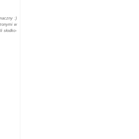
smaczny
:)
czonymi w
yli
słodk
o-