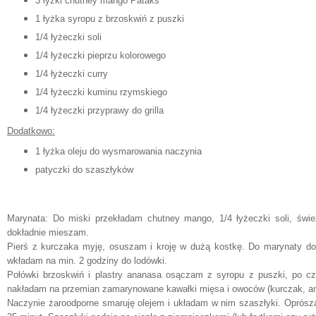
3 łyżki chutney
mango Pataks
1 łyżka s
yropu z brzoskwiń z puszki
1/4 łyżeczki soli
1/
4 łyżeczki pieprzu ko
lorowego
1/4 łyżecz
ki curry
1/4 łyżeczki kuminu rzymskiego
1/4 łyżeczki przyprawy do grilla
Dodatkowo:
1 ły
ż
ka oleju do wysmaro
wa
nia naczynia
patyczki do szaszłyków
Marynata:
D
o miski przekładam chutney mango, 1/4 łyżeczki soli,
świe
dokładnie mieszam
.
Pier
ś z kurczaka
myj
ę, osuszam i kroję
w dużą kostkę. Do marynaty dod
wkładam na min.
2 g
odziny do lodów
ki.
Połówki brzoskwiń i
plastry anana
sa osączam z syropu z puszki
, po c
nakładam na przemian zama
rynowane
ka
wałki mięsa i owocó
w (kurczak, a
Naczynie żaroodporne sma
ruję olejem i układam
w nim szaszłyki. Oprósz