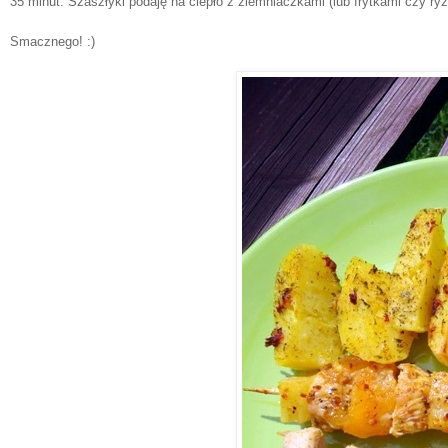
35 minut.
Szaszłyki podaję na ciepło z
ziemniaczkami
(lub frytkami czy r
Smacznego! :)