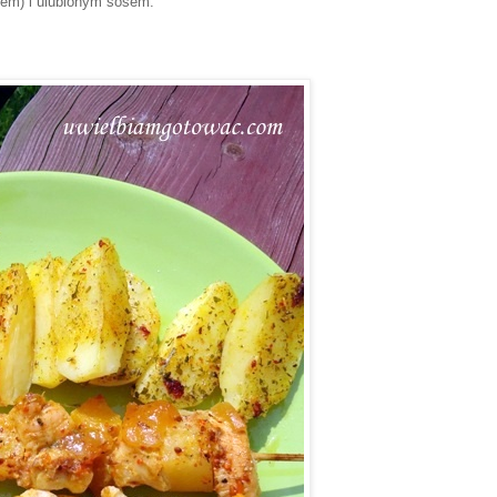
yżem) i ulubionym sosem.