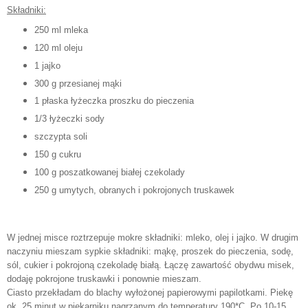
Składniki:
250 ml mleka
120 ml oleju
1 jajko
300 g przesianej mąki
1 płaska łyżeczka proszku do pieczenia
1/3 łyżeczki sody
szczypta soli
150 g cukru
100 g poszatkowanej białej czekolady
250 g umytych, obranych i pokrojonych truskawek
W jednej misce roztrzepuje mokre składniki: mleko, olej i jajko. W drugim
naczyniu mieszam sypkie składniki: mąkę, proszek do pieczenia, sodę,
sól, cukier i pokrojoną czekoladę białą. Łączę zawartość obydwu misek,
dodaję pokrojone truskawki i ponownie mieszam.
Ciasto przekładam do blachy wyłożonej papierowymi papilotkami. Piekę
ok. 25 minut w piekarniku nagrzanym do temperatury 190*C. Po 10-15