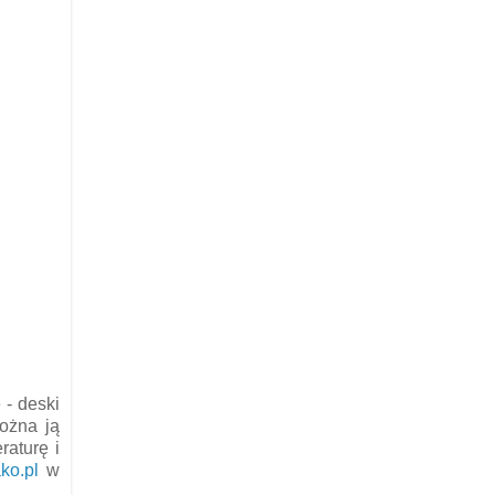
 - deski
można ją
aturę i
ko.pl
w