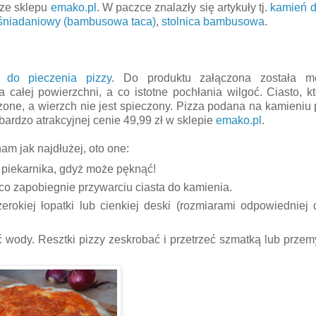
 ze sklepu
emako.pl
. W paczce znalazły się artykuły tj.
kamień d
k śniadaniowy (bambusowa taca)
,
stolnica bambusowa
.
 do pieczenia pizzy
. Do produktu załączona została m
ałej powierzchni, a co istotne pochłania wilgoć. Ciasto, kt
one, a wierzch nie jest spieczony. Pizza podana na kamieniu 
ardzo atrakcyjnej cenie 49,99 zł w sklepie
emako.pl
.
am jak najdłużej, oto one:
piekarnika, gdyż może pęknąć!
o zapobiegnie przywarciu ciasta do kamienia.
okiej łopatki lub cienkiej deski (rozmiarami odpowiedniej 
ć wody. Resztki pizzy zeskrobać i przetrzeć szmatką lub przem