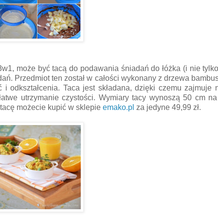
3w1, może być tacą do podawania śniadań do łóżka (i nie tylk
a dań. Przedmiot ten został w całości wykonany z drzewa bamb
 i odkształcenia. Taca jest składana, dzięki czemu zajmuje 
a łatwe utrzymanie czystości. Wymiary tacy wynoszą 50 cm n
tacę możecie kupić w sklepie
emako.pl
za jedyne 49,99 zł.