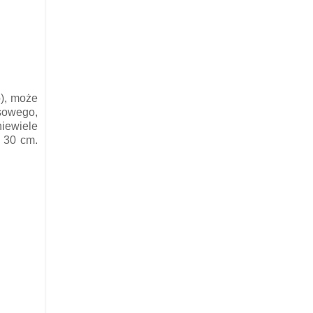
o), może
usowego,
niewiele
a 30 cm.