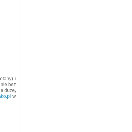
etany) i
anie bez
dę duże,
ko.pl
w