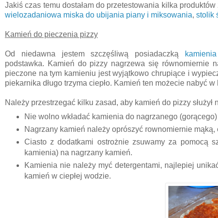
Jakiś czas temu dostałam do przetestowania kilka produktów
wielozadaniowa miska do ubijania piany i miksowania
,
stoli
Kamień do pieczenia pizzy
Od niedawna jestem szczęśliwą posiadaczką
kamienia
podstawka. Kamień do pizzy nagrzewa się równomiernie na c
pieczone na tym kamieniu jest wyjątkowo chrupiące i wypiecz
piekarnika długo trzyma ciepło. Kamień ten możecie nabyć w b
Należy przestrzegać kilku zasad, aby kamień do pizzy służył n
Nie wolno wkładać kamienia do nagrzanego (gorącego) 
Nagrzany kamień należy oprószyć rownomiernie mąką, c
Ciasto z dodatkami ostrożnie zsuwamy za pomocą szer
kamienia) na nagrzany kamień.
Kamienia nie należy myć detergentami, najlepiej unika
kamień w ciepłej wodzie.