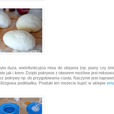
ła duża, wielofunkcyjna misa do ubijania (np. piany czy śmi
to jak i krem. Dzięki pokrywie z otworem możliwe jest miksow
z pokrywy np. do przygotowania ciasta. Naczynie jest napraw
poślizgowa podkładka. Produkt ten możecie kupić w sklepie
ema