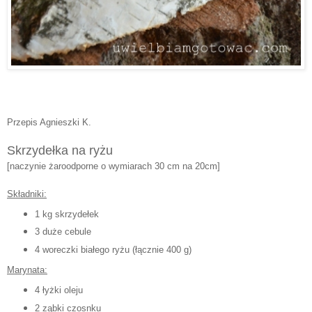
Przepis Agnieszki K.
Skrzydełka na ryżu
[naczynie żaroodporne o wymiarach 30 cm na 20cm]
Składniki:
1 kg skrzydełek
3 duże cebule
4 woreczki białego ryżu (łącznie 400 g)
Marynata:
4 łyżki oleju
2 ząbki czosnku