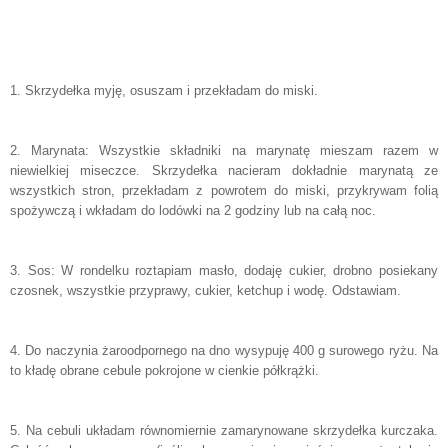
1. Skrzydełka myję, osuszam i przekładam do miski.
2. Marynata: Wszystkie składniki na marynatę mieszam razem w
niewielkiej miseczce. Skrzydełka nacieram dokładnie marynatą ze
wszystkich stron, przekładam z powrotem do miski, przykrywam folią
spożywczą i wkładam do lodówki na 2 godziny lub na całą noc.
3. Sos: W rondelku roztapiam masło, dodaję cukier, drobno posiekany
czosnek, wszystkie przyprawy, cukier, ketchup i wodę. Odstawiam.
4. Do naczynia żaroodpornego na dno wysypuję 400 g surowego ryżu. Na
to kładę obrane cebule pokrojone w cienkie półkrążki.
5. Na cebuli układam równomiernie zamarynowane skrzydełka kurczaka.