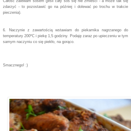
Całość zalewam sosem (jeśli cały sos się nie zmieści - a może tak się
zdarzyć - to pozostawić go na później i dolewać po trochu w trakcie
pieczenia).
6. Naczynie z zawartością wstawiam do piekarnika nagrzanego do
temperatury 200*C i piekę 1,5 godziny. Podaję zaraz po upieczeniu w tym
samym naczyniu co się piekło, na gorąco.
Smacznego! :)