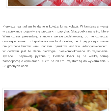
Pierwszy raz jadłam to danie u koleżanki na kolacji. W tamtejszej wersji
w zapiekance pojawiły się pieczarki i papryka. Skrzydełka na ryżu, które
Wam dzisiaj prezentuję, stanowią wersję podstawową, co nie oznacza,
gorszej w smaku ;) Zapiekanka ma to do siebie, że do jej przygotowania
nie potrzeba brudzić wielu naczyń i garnków, jest tzw. jednogarnkowcem.
W dodatku jest to danie niedrogie, nieskomplikowane do wykonania,
sycące i naprawdę pyszne :) Podane ilości są na wielką formę
żaroodporną o wymiarach 30 cm na 20 cm i wystarczą do wykarmienia 6
- 8 głodnych osób.