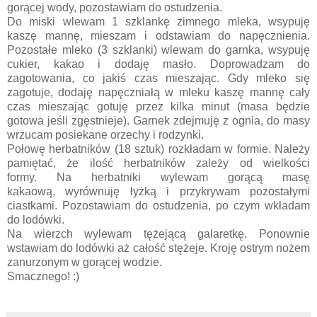
gorącej wody, pozostawiam do ostudzenia.
Do miski wlewam 1 szklankę zimnego mleka, wsypuję
kaszę mannę, mieszam i odstawiam do napęcznienia.
Pozostałe mleko (3 szklanki) wlewam do garnka, wsypuję
cukier, kakao i dodaję masło. Doprowadzam do
zagotowania, co jakiś czas mieszając. Gdy mleko się
zagotuje, dodaję napęczniałą w mleku kaszę mannę cały
czas mieszając gotuję przez kilka minut (masa będzie
gotowa jeśli zgęstnieje). Garnek zdejmuję z ognia, do masy
wrzucam posiekane orzechy i rodzynki.
Połowę herbatników (18 sztuk) rozkładam w formie. Należy
pamiętać, że ilość herbatników zależy od wielkości
formy. Na herbatniki wylewam gorącą masę
kakaową, wyrównuję łyżką i przykrywam pozostałymi
ciastkami. Pozostawiam do ostudzenia, po czym wkładam
do lodówki.
Na wierzch wylewam tężejącą galaretkę. Ponownie
wstawiam do lodówki aż całość stężeje. Kroję ostrym nożem
zanurzonym w gorącej wodzie.
Smacznego! :)