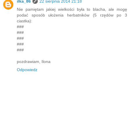
ilka_86
22 sierpnia 2014 21:18
Nie pamiętam jakiej wielkości była to blacha, ale mogę
podać sposób ułożenia herbatników (5 rzędów po 3
ciastka):
###
###
###
###
###
pozdrawiam, Ilona
Odpowiedz