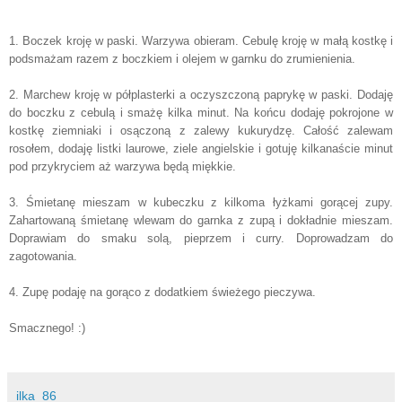
1. Boczek kroję w paski. Warzywa obieram. Cebulę kroję w małą kostkę i
podsmażam razem z boczkiem i olejem w garnku do zrumienienia.
2. Marchew kroję w półplasterki a oczyszczoną paprykę w paski. Dodaję
do boczku z cebulą i smażę kilka minut. Na końcu dodaję pokrojone w
kostkę ziemniaki i osączoną z zalewy kukurydzę. Całość zalewam
rosołem, dodaję listki laurowe, ziele angielskie i gotuję kilkanaście minut
pod przykryciem aż warzywa będą miękkie.
3. Śmietanę mieszam w kubeczku z kilkoma łyżkami gorącej zupy.
Zahartowaną śmietanę wlewam do garnka z zupą i dokładnie mieszam.
Doprawiam do smaku solą, pieprzem i curry. Doprowadzam do
zagotowania.
4. Zupę podaję na gorąco z dodatkiem świeżego pieczywa.
Smacznego! :)
ilka_86