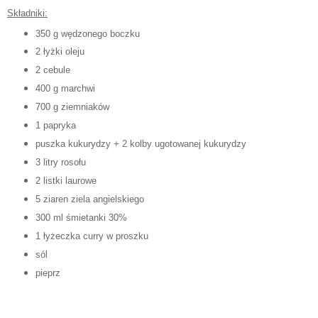
Składniki:
350 g wędzonego boczku
2 łyżki oleju
2 cebule
400 g marchwi
700 g ziemniaków
1 papryka
puszka kukurydzy + 2 kolby ugotowanej kukurydzy
3 litry rosołu
2 listki laurowe
5 ziaren ziela angielskiego
300 ml śmietanki 30%
1 łyżeczka curry w proszku
sól
pieprz