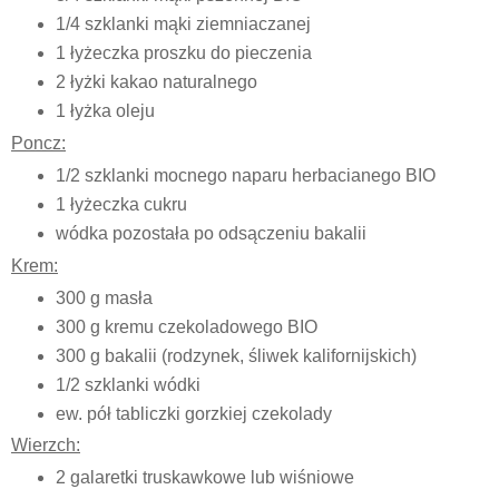
1/4 szklanki mąki ziemniaczanej
1 łyżeczka proszku do pieczenia
2 łyżki kakao naturalnego
1 łyżka oleju
Poncz:
1/2 szklanki mocnego naparu herbacianego BIO
1 łyżeczka cukru
wódka pozostała po odsączeniu bakalii
Krem:
300 g masła
300 g kremu czekoladowego BIO
300 g bakalii (rodzynek, śliwek kalifornijskich)
1/2 szklanki wódki
ew. pół tabliczki gorzkiej czekolady
Wierzch:
2 galaretki truskawkowe lub wiśniowe