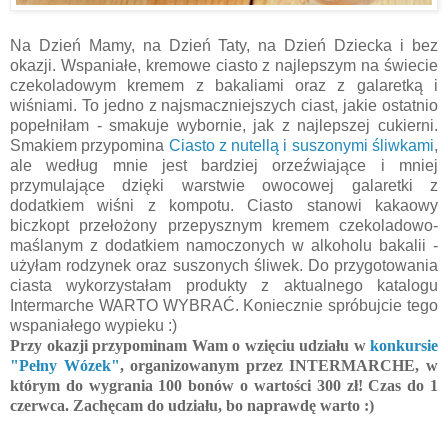
Na Dzień Mamy, na Dzień Taty, na Dzień Dziecka i bez
okazji. Wspaniałe, kremowe ciasto z najlepszym na świecie
czekoladowym kremem z bakaliami oraz z galaretką i
wiśniami. To jedno z najsmaczniejszych ciast, jakie ostatnio
popełniłam - smakuje wybornie, jak z najlepszej cukierni.
Smakiem przypomina
Ciasto z nutellą i suszonymi śliwkami
,
ale według mnie jest bardziej orzeźwiające i mniej
przymulające dzięki warstwie owocowej galaretki z
dodatkiem wiśni z kompotu. Ciasto stanowi kakaowy
biczkopt przełożony przepysznym kremem czekoladowo-
maślanym z dodatkiem namoczonych w alkoholu bakalii -
użyłam rodzynek oraz suszonych śliwek. Do przygotowania
ciasta wykorzystałam produkty z aktualnego katalogu
Intermarche WARTO WYBRAĆ. Koniecznie spróbujcie tego
wspaniałego wypieku :)
Przy okazji przypominam Wam o wzięciu udziału w
konkursie
"Pełny Wózek"
, organizowanym przez INTERMARCHE, w
którym do wygrania 100 bonów o wartości 300 zł! Czas do 1
czerwca. Zachęcam do udziału, bo naprawdę warto :)