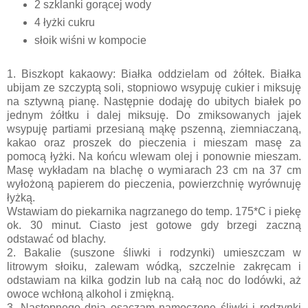
2 szklanki gorącej wody
4 łyżki cukru
słoik wiśni w kompocie
1. Biszkopt kakaowy: Białka oddzielam od żółtek. Białka
ubijam ze szczyptą soli, stopniowo wsypuję cukier i miksuję
na sztywną pianę. Następnie dodaję do ubitych białek po
jednym żółtku i dalej miksuję. Do zmiksowanych jajek
wsypuję partiami przesianą mąkę pszenną, ziemniaczaną,
kakao oraz proszek do pieczenia i mieszam masę za
pomocą łyżki. Na końcu wlewam olej i ponownie mieszam.
Masę wykładam na blachę o wymiarach 23 cm na 37 cm
wyłożoną papierem do pieczenia, powierzchnię wyrównuję
łyżką.
Wstawiam do piekarnika nagrzanego do temp. 175*C i piekę
ok. 30 minut. Ciasto jest gotowe gdy brzegi zaczną
odstawać od blachy.
2. Bakalie (suszone śliwki i rodzynki) umieszczam w
litrowym słoiku, zalewam wódką, szczelnie zakręcam i
odstawiam na kilka godzin lub na całą noc do lodówki, aż
owoce wchłoną alkohol i zmiękną.
3. Następnego dnia osączam namoczone śliwki i rodzynki