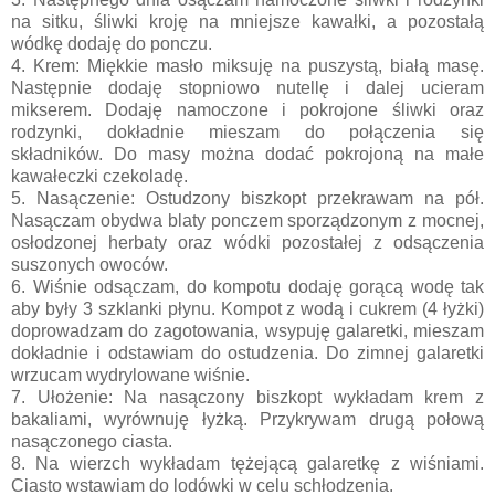
na sitku, śliwki kroję na mniejsze kawałki, a pozostałą
wódkę dodaję do ponczu.
4. Krem: Miękkie masło miksuję na puszystą, białą masę.
Następnie dodaję stopniowo nutellę i dalej ucieram
mikserem. Dodaję namoczone i pokrojone śliwki oraz
rodzynki, dokładnie mieszam do połączenia się
składników. Do masy można dodać pokrojoną na małe
kawałeczki czekoladę.
5. Nasączenie: Ostudzony biszkopt przekrawam na pół.
Nasączam obydwa blaty ponczem sporządzonym z mocnej,
osłodzonej herbaty oraz wódki pozostałej z odsączenia
suszonych owoców.
6. Wiśnie odsączam, do kompotu dodaję gorącą wodę tak
aby były 3 szklanki płynu. Kompot z wodą i cukrem (4 łyżki)
doprowadzam do zagotowania, wsypuję galaretki, mieszam
dokładnie i odstawiam do ostudzenia. Do zimnej galaretki
wrzucam wydrylowane wiśnie.
7. Ułożenie: Na nasączony biszkopt wykładam krem z
bakaliami, wyrównuję łyżką. Przykrywam drugą połową
nasączonego ciasta.
8. Na wierzch wykładam tężejącą galaretkę z wiśniami.
Ciasto wstawiam do lodówki w celu schłodzenia.