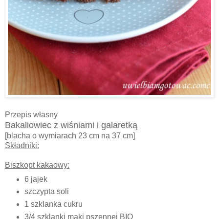
Przepis własny
Bakaliowiec z wiśniami i galaretką
[blacha o wymiarach 23 cm na 37 cm]
Składniki:
Biszkopt kakaowy:
6 jajek
szczypta soli
1 szklanka cukru
3/4 szklanki mąki pszennej BIO