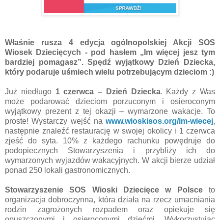
Właśnie rusza 4 edycja ogólnopolskiej Akcji SOS
Wiosek Dziecięcych - pod hasłem „Im więcej jesz tym
bardziej pomagasz”. Spędź wyjątkowy Dzień Dziecka,
który podaruje uśmiech wielu potrzebującym dzieciom :)
Już niedługo
1 czerwca – Dzień Dziecka
. Każdy z Was
może podarować dzieciom porzuconym i osieroconym
wyjątkowy prezent z tej okazji – wymarzone wakacje. To
proste! Wystarczy wejść na
www.wioskisos.org/im-wiecej
,
następnie znaleźć restaurację w swojej okolicy i 1 czerwca
zjeść do syta. 10% z każdego rachunku powędruje do
podopiecznych Stowarzyszenia i przybliży ich do
wymarzonych wyjazdów wakacyjnych. W akcji bierze udział
ponad 250 lokali gastronomicznych.
Stowarzyszenie SOS Wioski Dziecięce w Polsce
to
organizacja dobroczynna, która działa na rzecz umacniania
rodzin zagrożonych rozpadem oraz opiekuje się
opuszczonymi i osieroconymi dziećmi. Wykorzystując