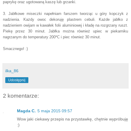
paprykę oraz ugotowaną kaszę lub grzanki.
3. Jabłkowe miseczki napełniam farszem tworząc u góry kopczyk z
nadzienia. Każdy owoc dekoruję plastrem cebuli. Każde jabłko z
nadzieniem owijam w kawałek folii aluminiowej i kładę na rozgrzany ruszt.
Piekę przez 30 minut. Jabłka można również upiec w piekarniku
nagrzanym do temperatury 200*C i piec również 30 minut.
Smacznego! :)
ilka_86
Udostępnij
2 komentarze:
Magda C.
5 maja 2015 09:57
Wow jaki ciekawy przepis na przystawkę, chętnie wypróbuję
:)