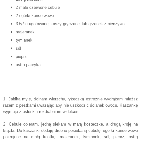
2 małe czerwone cebule
2 ogórki konserwowe
3 łyżki ugotowanej kaszy gryczanej lub grzanek z pieczywa
majeranek
tymianek
sól
pieprz
ostra papryka
1. Jabłka myję, ścinam wierzchy, łyżeczką ostrożnie wydrążam miąższ
razem z pestkami uważając aby nie uszkodzić ścianek owocu. Kaszankę
wyjmuję z osłonki i rozdrabniam widelcem.
2. Cebule obieram, jedną siekam w małą kosteczkę, a drugą kroję na
krążki. Do kaszanki dodaję drobno posiekaną cebulę, ogórki konserwowe
pokrojone na małą kostkę, majeranek, tymianek, sól, pieprz, ostrą