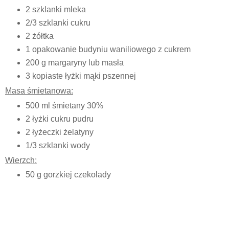
2 szklanki mleka
2/3 szklanki cukru
2 żółtka
1 opakowanie budyniu waniliowego z cukrem
200 g margaryny lub masła
3 kopiaste łyżki mąki pszennej
Masa śmietanowa:
500 ml śmietany 30%
2 łyżki cukru pudru
2 łyżeczki żelatyny
1/3 szklanki wody
Wierzch:
50 g gorzkiej czekolady