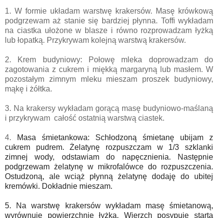
1. W formie układam warstwę krakersów. Masę krówkową
podgrzewam aż stanie się bardziej płynna. Toffi wykładam
na ciastka ułożone w blasze i równo rozprowadzam łyżką
lub łopatką. Przykrywam kolejną warstwą krakersów.
2. Krem budyniowy: Połowę mleka doprowadzam do
zagotowania z cukrem i miękką margaryną lub masłem. W
pozostałym zimnym mleku mieszam proszek budyniowy,
mąkę i żółtka.
3. Na krakersy wykładam gorącą masę budyniowo-maślaną
i przykrywam całość ostatnią warstwą ciastek.
4.
Masa śmietankowa: Schłodzoną śmietanę ubijam z
cukrem pudrem. Żelatynę rozpuszczam w 1/3 szklanki
zimnej wody, odstawiam do napęcznienia. Następnie
podgrzewam żelatynę w mikrofalówce do rozpuszczenia.
Ostudzoną, ale wciąż płynną żelatynę dodaję do ubitej
kremówki. Dokładnie mieszam.
5. Na warstwę krakersów wykładam masę śmietanową,
wyrównuję powierzchnię łyżką. Wierzch posypuję startą