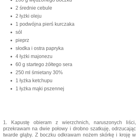
2 średnie cebule
2 łyżki oleju
1 podwójna pierś kurczaka
sól
pieprz
słodka i ostra papryka
4 łyżki majonezu
60 g startego żółtego sera
250 ml śmietany 30%
1 łyżka ketchupu
1 łyżka mąki pszennej
1. Kapustę obieram z wierzchnich, naruszonych liści,
przekrawam na dwie połowy i drobno szatkuję, odrzucając
twarde głąby. Z boczku odkrawam nożem skórkę i kroję w