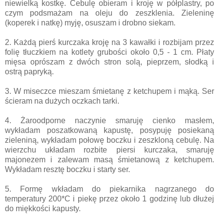
niewielką kostkę. Cebulę obieram i kroję w półplastry, po
czym podsmażam na oleju do zeszklenia. Zieleninę
(koperek i natkę) myję, osuszam i drobno siekam.
2. Każdą pierś kurczaka kroję na 3 kawałki i rozbijam przez
folię tłuczkiem na kotlety grubości około 0,5 - 1 cm. Płaty
mięsa oprószam z dwóch stron solą, pieprzem, słodką i
ostrą papryką.
3. W miseczce mieszam śmietanę z ketchupem i mąką. Ser
ścieram na dużych oczkach tarki.
4. Żaroodporne naczynie smaruję cienko masłem,
wykładam poszatkowaną kapustę, posypuję posiekaną
zieleniną, wykładam połowę boczku i zeszkloną cebulę. Na
wierzchu układam rozbite piersi kurczaka, smaruję
majonezem i zalewam masą śmietanową z ketchupem.
Wykładam resztę boczku i starty ser.
5. Formę wkładam do piekarnika nagrzanego do
temperatury 200*C i piekę przez około 1 godzinę lub dłużej
do miękkości kapusty.