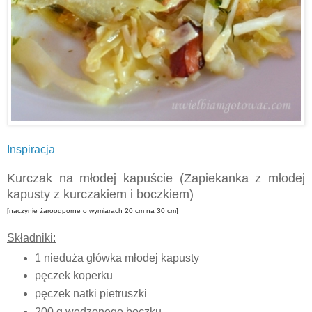
Inspiracja
Kurczak na młodej kapuście (Zapiekanka z młodej
kapusty z kurczakiem i boczkiem)
[naczynie żaroodporne o wymiarach 20 cm na 30 cm]
Składniki:
1 nieduża główka młodej kapusty
pęczek koperku
pęczek natki pietruszki
200 g wędzonego boczku