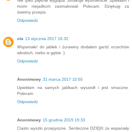
Nie tylko pięknie wygląda ,smakuje wyśmienicie ,upiekłam i
moim niejadkom zasmakował. Polecam. Dziękuję za
świetny przepis.
Odpowiedz
ola
13 stycznia 2017 16:32
Wspaniałe! do jabłek i żurawiny dodałam garść orzechów
włoskich, niebo w gębie :)
Odpowiedz
Anonimowy
31 marca 2017 10:55
Upiekłam na samych jablkach wyszedł i jest smaczne.
Polecam
Odpowiedz
Anonimowy
15 grudnia 2019 19:33
Ciasto wyszło przepyszne. Serdeczne DZIĘKI za wspaniały