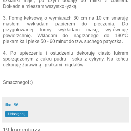
szklanki mąki, po czym dodaję do miski z ciastem.
Dokładnie mieszam wszystko łyżką.
3. Formę keksową o wymiarach 30 cm na 10 cm smaruję
masłem, wykładam papierem do pieczenia. Do
przygotowanej formy wykładam masę, wyrównuję
powierzchnię. Wkładam do nagrzanego do 180*C
piekarnika i piekę 50 - 60 minut do tzw. suchego patyczka.
4. Po upieczeniu i ostudzeniu dekoruję ciasto lukrem
sporządzonym z cukru pudru i soku z cytryny. Na końcu
dekoruję żurawiną i płatkami migdałów.
Smacznego! :)
ilka_86
Udostępnij
19 komentarzy: