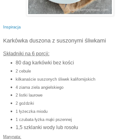
Inspiracja
Karkówka duszona z suszonymi śliwkami
Składniki na 6 porcji:
80 dag karkówki bez kości
2 cebule
kilkanaście suszonych śliwek kalifornijskich
4 ziarna ziela angielskiego
2 listki laurowe
2 goździki
1 łyżeczka miodu
1 czubata łyżka mąki pszennej
1,5 szklanki wody lub rosołu
Marynata: