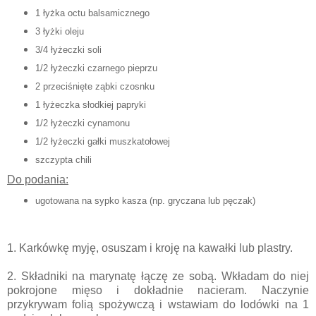
1 łyżka octu balsamicznego
3 łyżki oleju
3/4 łyżeczki soli
1/2 łyżeczki czarnego pieprzu
2 przeciśnięte ząbki czosnku
1 łyżeczka słodkiej papryki
1/2 łyżeczki cynamonu
1/2 łyżeczki gałki muszkatołowej
szczypta chili
Do podania:
ugotowana na sypko kasza (np. gryczana lub pęczak)
1. Karkówkę myję, osuszam i kroję na kawałki lub plastry.
2. Składniki na marynatę łączę ze sobą. Wkładam do niej
pokrojone mięso i dokładnie nacieram. Naczynie
przykrywam folią spożywczą i wstawiam do lodówki na 1