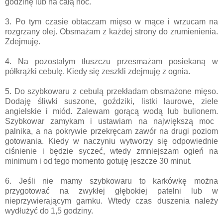
godzinę lub na całą noc.
3. Po tym czasie obtaczam mięso w mące i wrzucam na
rozgrzany olej. Obsmażam z każdej strony do zrumienienia.
Zdejmuję.
4. Na pozostałym tłuszczu przesmażam posiekaną w
półkrążki cebulę. Kiedy się zeszkli zdejmuję z ognia.
5. Do szybkowaru z cebulą przekładam obsmażone mięso.
Dodaję śliwki suszone, goździki, listki laurowe, ziele
angielskie i miód. Zalewam gorącą wodą lub bulionem.
Szybkowar zamykam i ustawiam na największą moc
palnika, a na pokrywie przekręcam zawór na drugi poziom
gotowania. Kiedy w naczyniu wytworzy się odpowiednie
ciśnienie i będzie syczeć, wtedy zmniejszam ogień na
minimum i od tego momento gotuję jeszcze 30 minut.
6. Jeśli nie mamy szybkowaru to karkówkę można
przygotować na zwykłej głębokiej patelni lub w
nieprzywierającym garnku. Wtedy czas duszenia należy
wydłużyć do 1,5 godziny.