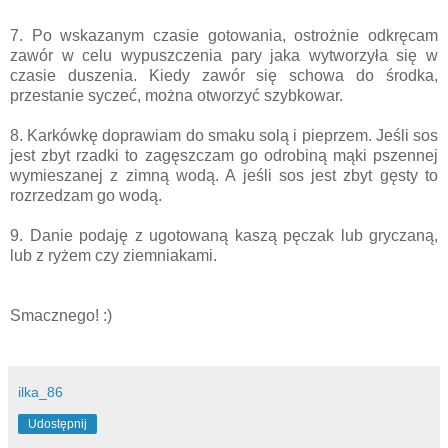
7. Po wskazanym czasie gotowania, ostrożnie odkręcam
zawór w celu wypuszczenia pary jaka wytworzyła się w
czasie duszenia. Kiedy zawór się schowa do środka,
przestanie syczeć, można otworzyć szybkowar.
8. Karkówkę doprawiam do smaku solą i pieprzem. Jeśli sos
jest zbyt rzadki to zagęszczam go odrobiną mąki pszennej
wymieszanej z zimną wodą. A jeśli sos jest zbyt gęsty to
rozrzedzam go wodą.
9. Danie podaję z ugotowaną kaszą pęczak lub gryczaną,
lub z ryżem czy ziemniakami.
Smacznego! :)
ilka_86
Udostępnij