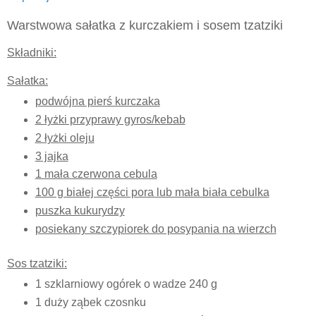
Warstwowa sałatka z kurczakiem i sosem tzatziki
Składniki:
Sałatka:
podwójna pierś kurczaka
2 łyżki przyprawy gyros/kebab
2 łyżki oleju
3 jajka
1 mała czerwona cebula
100 g białej części pora lub mała biała cebulka
puszka kukurydzy
posiekany szczypiorek do posypania na wierzch
Sos tzatziki:
1 szklarniowy ogórek o wadze 240 g
1 duży ząbek czosnku