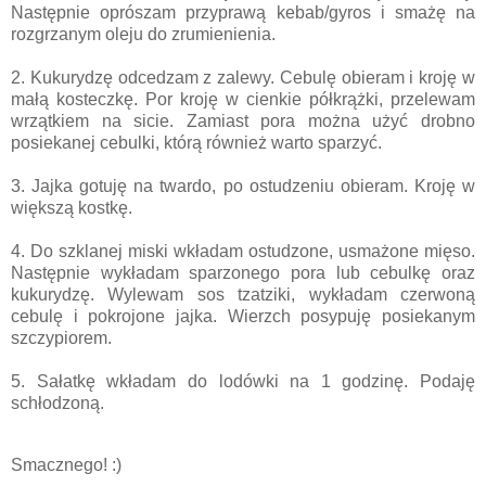
Następnie oprószam przyprawą kebab/gyros i smażę na
rozgrzanym oleju do zrumienienia.
2. Kukurydzę odcedzam z zalewy. Cebulę obieram i kroję w
małą kosteczkę. Por kroję w cienkie półkrążki, przelewam
wrzątkiem na sicie. Zamiast pora można użyć drobno
posiekanej cebulki, którą również warto sparzyć.
3. Jajka gotuję na twardo, po ostudzeniu obieram. Kroję w
większą kostkę.
4. Do szklanej miski wkładam ostudzone, usmażone mięso.
Następnie wykładam sparzonego pora lub cebulkę oraz
kukurydzę. Wylewam sos tzatziki, wykładam czerwoną
cebulę i pokrojone jajka. Wierzch posypuję posiekanym
szczypiorem.
5. Sałatkę wkładam do lodówki na 1 godzinę. Podaję
schłodzoną.
Smacznego! :)