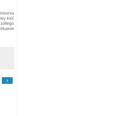
otowania
owy kiść
 żółtego
likatnie
›