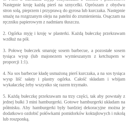
Następnie kroję każdą pierś na sznycelki. Oprószam z obydwu
stron solą, pieprzem i przyprawą do gyrosa lub kurczaka. Następnie
smażę na rozgrzanym oleju na patelni do zrumienienia. Osączam na
ręczniku papierowym z nadmiaru tłuszczu.
2. Ogórka myję i kroję w plasterki. Każdą bułeczkę przekrawam
wzdłuż na pół.
3. Połowę bułeczek smaruję sosem barbecue, a pozostałe sosem
tysiąca wysp (
lub majonezem wymieszanym z ketchupem w
proporcji 1:1).
4. Na sos barbecue kładę usmażoną pierś kurczaka, a na sos tysiąca
wysp liść sałaty i plastry ogórka. Całość składam i wbijam
wykałaczkę żeby wszystko się razem trzymało.
5.
Każdą bułeczkę przekrawam na trzy części, tak aby powstały z
jednej bułki 3 mini hamburgerki.
Gotowe hamburgerki układam na
półmisku. Aby hamburgerki były bardziej dekoracyjne można je
dodatkowo ozdobić połówkami pomidorków koktajlowych i rukolą
lub roszponką.