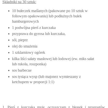
Składniki na 30 sztuk:
10 bułeczek maślanych (pakowane po 10 sztuk w
foliowym opakowaniu) lub podłużnych bułek
hamburgerowych
1 podwójna pierś z kurczaka
przyprawa do gyrosa lub kurczaka,
sól, pieprz
olej do smażenia
1 szklarniowy ogórek
kilka liści sałaty masłowej lub lodowej (ew. miks sałat
lub rukola, roszponka)
sos barbecue
sos tysiąca wysp (lub majonez wymieszany z
ketchupem w proporcji 1:1)
1. Pierś z kurczaka myję, oczyszczam z błonek i przerostów.