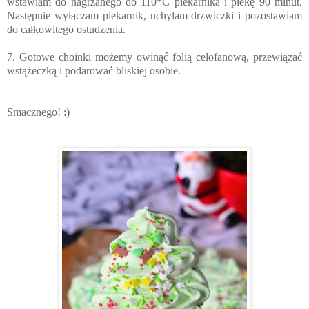
wstawiam do nagrzanego do 110*C piekarnika i piekę 90 minut.
Następnie wyłączam piekarnik, uchylam drzwiczki i pozostawiam
do całkowitego ostudzenia.
7. Gotowe choinki możemy owinąć folią celofanową, przewiązać
wstążeczką i podarować bliskiej osobie.
Smacznego! :)