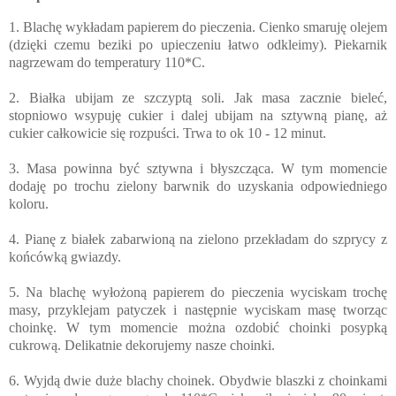
1. Blachę wykładam papierem do pieczenia. Cienko smaruję olejem
(dzięki czemu beziki po upieczeniu łatwo odkleimy). Piekarnik
nagrzewam do temperatury 110*C.
2. Białka ubijam ze szczyptą soli. Jak masa zacznie bieleć,
stopniowo wsypuję cukier i dalej ubijam na sztywną pianę, aż
cukier całkowicie się rozpuści. Trwa to ok 10 - 12 minut.
3. Masa powinna być sztywna i błyszcząca. W tym momencie
dodaję po trochu zielony barwnik do uzyskania odpowiedniego
koloru.
4. Pianę z białek zabarwioną na zielono przekładam do szprycy z
końcówką gwiazdy.
5. Na blachę wyłożoną papierem do pieczenia wyciskam trochę
masy, przyklejam patyczek i następnie wyciskam masę tworząc
choinkę. W tym momencie można ozdobić choinki posypką
cukrową. Delikatnie dekorujemy nasze choinki.
6. Wyjdą dwie duże blachy choinek. Obydwie blaszki z choinkami