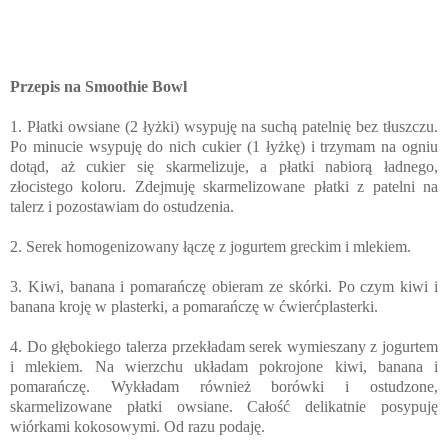
Przepis na Smoothie Bowl
1. Płatki owsiane (2 łyżki) wsypuję na suchą patelnię bez tłuszczu.
Po minucie wsypuję do nich cukier (1 łyżkę) i trzymam na ogniu
dotąd, aż cukier się skarmelizuje, a płatki nabiorą ładnego,
złocistego koloru. Zdejmuję skarmelizowane płatki z patelni na
talerz i pozostawiam do ostudzenia.
2. Serek homogenizowany łączę z jogurtem greckim i mlekiem.
3. Kiwi, banana i pomarańczę obieram ze skórki. Po czym kiwi i
banana kroję w plasterki, a pomarańczę w ćwierćplasterki.
4. Do głębokiego talerza przekładam serek wymieszany z jogurtem
i mlekiem. Na wierzchu układam pokrojone kiwi, banana i
pomarańczę. Wykładam również borówki i ostudzone,
skarmelizowane płatki owsiane. Całość delikatnie posypuję
wiórkami kokosowymi. Od razu podaję.