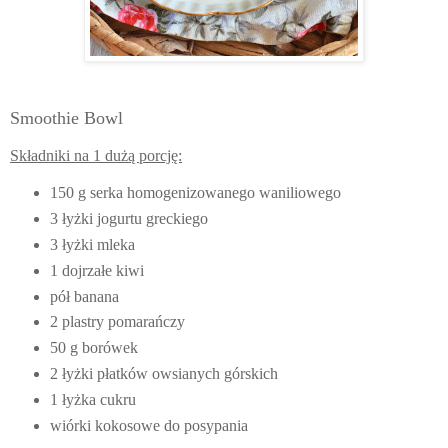
Smoothie Bowl
Składniki na 1 dużą porcję:
150 g serka homogenizowanego waniliowego
3 łyżki jogurtu greckiego
3 łyżki mleka
1 dojrzałe kiwi
pół banana
2 plastry pomarańczy
50 g borówek
2 łyżki płatków owsianych górskich
1 łyżka cukru
wiórki kokosowe do posypania