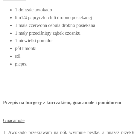
1 dojrzałe awokado
lim1/4 papryczki chili drobno posiekanej
1 mała czerwona cebula drobno posiekana
1 mały przeciśnięty ząbek czosnku
1 niewielki pomidor
pół limonki
sól
pieprz
Przepis na burgery z kurczakiem, guacamole i pomidorem
Guacamole
1. Awokado przekrawam na pół, wyjmuję pestkę, a miąższ przekł