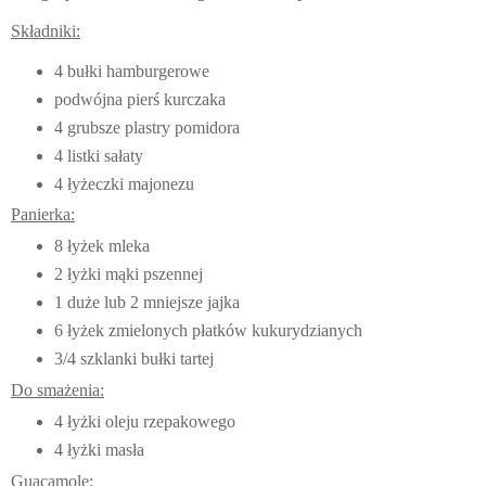
Składniki:
4 bułki hamburgerowe
podwójna pierś kurczaka
4 grubsze plastry pomidora
4 listki sałaty
4 łyżeczki majonezu
Panierka:
8 łyżek mleka
2 łyżki mąki pszennej
1 duże lub 2 mniejsze jajka
6 łyżek zmielonych płatków kukurydzianych
3/4 szklanki bułki tartej
Do smażenia:
4 łyżki oleju rzepakowego
4 łyżki masła
Guacamole: