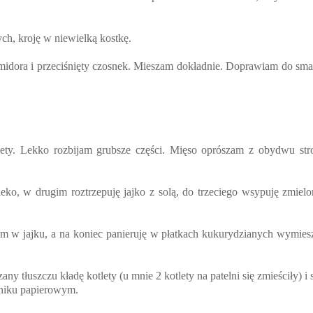
ch, kroję w niewielką kostkę.
midora i przeciśnięty czosnek. Mieszam dokładnie. Doprawiam do sma
ety. Lekko rozbijam grubsze części. Mięso oprószam z obydwu stro
ko, w drugim roztrzepuję jajko z solą, do trzeciego wsypuję zmielo
m w jajku, a na koniec panieruję w płatkach kukurydzianych wymies
any tłuszczu kładę kotlety (u mnie 2 kotlety na patelni się zmieściły) i
czniku papierowym.