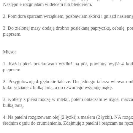
Następnie rozgniatam widelcem lub blenderem.
2. Pomidora sparzam wrzątkiem, pozbawiam skórki i gniazd nasienny
3. Do zielonej masy dodaję drobno posiekaną papryczkę, cebulę, po
pieprzem.
Mięso:
1. Każdą pierś przekrawam wzdłuż na pół, powinny wyjść 4 kotl
pieprzem.
2. Przygotowuję 4 głębokie talerze. Do jednego talerza wlewam mle
kukurydziane z bułką tartą, a do czwartego wsypuję mąkę.
3. Kotlety z piersi moczę w mleku, potem obtaczam w mące, macza
bułką tartą.
4. Na patelni rozgrzewam olej (2 łyżki) z masłem (2 łyżki). NA rozgrz
średnim ogniu do zrumienienia. Zdejmuję z patelni i osączam na rę