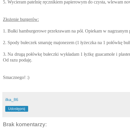
5. Wycieram patelnię ręcznikiem papierowym do czysta, wlewam nowy,
Złożenie burgerów:
1. Bułki hamburgerowe przekrawam na pół. Opiekam w nagrzanym pi
2. Spody bułeczek smaruję majonezem (1 łyżeczka na 1 połówkę bułki)
3. Na drugą połówkę bułeczki wykładam 1 łyżkę guacamole i plaste
Od razu podaję.
Smacznego! :)
ilka_86
Udostępnij
Brak komentarzy: