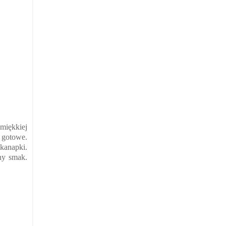
miękkiej
 gotowe.
kanapki.
ny smak.