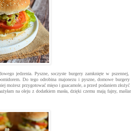
odowego jedzenia. Pyszne, soczyste burgery zamknięte w pszennej, 
i pomidorem. Do tego odrobina majonezu i pyszne, domowe burgery
iej możesz przygotować mięso i guacamole, a przed podaniem złożyć 
ażyłam na oleju z dodatkiem masła, dzięki czemu mają fajny, maśla