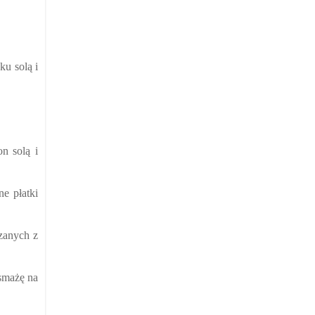
ku solą i
n solą i
ne płatki
zanych z
 smażę na