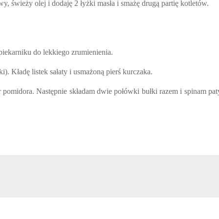
 świeży olej i dodaję 2 łyżki masła i smażę drugą partię kotletów.
ekarniku do lekkiego zrumienienia.
. Kładę listek sałaty i usmażoną pierś kurczaka.
r pomidora. Następnie składam dwie połówki bułki razem i spinam pat