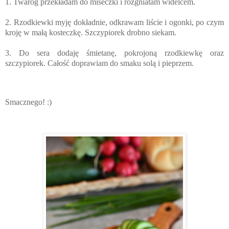
1. Twaróg przekładam do miseczki i rozgniatam widelcem.
2. Rzodkiewki myję dokładnie, odkrawam liście i ogonki, po czym
kroję w małą kosteczkę. Szczypiorek drobno siekam.
3. Do sera dodaję śmietanę, pokrojoną rzodkiewkę oraz
szczypiorek. Całość doprawiam do smaku solą i pieprzem.
Smacznego! :)