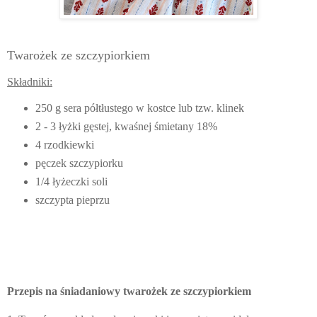
Twarożek ze szczypiorkiem
Składniki:
250 g sera półtłustego w kostce lub tzw. klinek
2 - 3 łyżki gęstej, kwaśnej śmietany 18%
4 rzodkiewki
pęczek szczypiorku
1/4 łyżeczki soli
szczypta pieprzu
Przepis na śniadaniowy twarożek ze szczypiorkiem