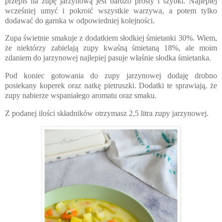
przepis na zupę jarzynową jest bardzo prosty i szybki. Najlepiej
wcześniej umyć i pokroić wszystkie warzywa, a potem tylko
dodawać do garnka w odpowiedniej kolejności.
Zupa świetnie smakuje z dodatkiem słodkiej śmietanki 30%. Wiem,
że niektórzy zabielają zupy kwaśną śmietaną 18%, ale moim
zdaniem do jarzynowej najlepiej pasuje właśnie słodka śmietanka.
Pod koniec gotowania do zupy jarzynowej dodaję drobno
posiekany koperek oraz natkę pietruszki. Dodatki te sprawiają, że
zupy nabierze wspaniałego aromatu oraz smaku.
Z podanej ilości składników otrzymasz 2,5 litra zupy jarzynowej.