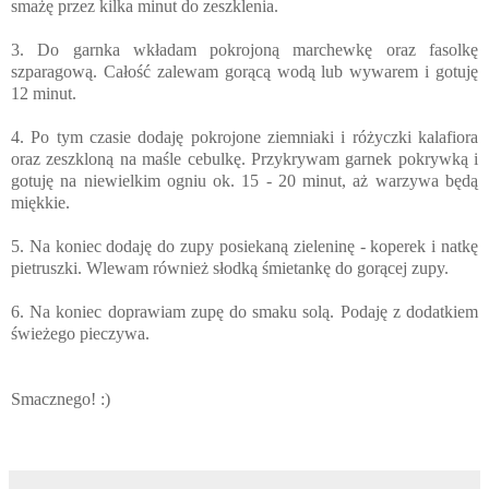
smażę przez kilka minut do zeszklenia.
3. Do garnka wkładam pokrojoną marchewkę oraz fasolkę
szparagową. Całość zalewam gorącą wodą lub wywarem i gotuję
12 minut.
4. Po tym czasie dodaję pokrojone ziemniaki i różyczki kalafiora
oraz zeszkloną na maśle cebulkę. Przykrywam garnek pokrywką i
gotuję na niewielkim ogniu ok. 15 - 20 minut, aż warzywa będą
miękkie.
5. Na koniec dodaję do zupy posiekaną zieleninę - koperek i natkę
pietruszki. Wlewam również słodką śmietankę do gorącej zupy.
6. Na koniec doprawiam zupę do smaku solą. Podaję z dodatkiem
świeżego pieczywa.
Smacznego! :)