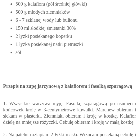
500 g kalafiora (pół średniej główki)
500 g młodych ziemniaków
6 - 7 szklanej wody lub bulionu
150 ml słodkiej śmietanki 30%
2 łyżki posiekanego koperku
1 łyżka posiekanej natki pietruszki
sól
Przepis na zupę jarzynową z kalafiorem i fasolką szparagową
1. Wszystkie warzywa myję. Fasolkę szparagową po usunięciu
końcówek kroję w 3-centymetrowe kawałki. Marchew obieram i
siekam w plasterki. Ziemniaki obieram i kroję w kostkę. Kalafior
dzielę na mniejsze różyczki. Cebulę obieram i kroję w małą kostkę.
2. Na patelni roztapiam 2 łyżki masła. Wrzucam posiekaną cebulę i