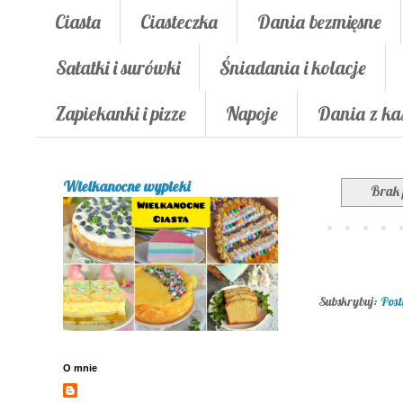
Ciasta
Ciasteczka
Dania bezmięsne
Sałatki i surówki
Śniadania i kolacje
Zapiekanki i pizze
Napoje
Dania z ka
Wielkanocne wypieki
Brak 
Subskrybuj:
Post
O mnie