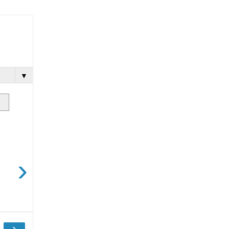
▼
›
›