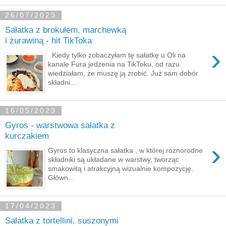
26/07/2023
Sałatka z brokułem, marchewką
i żurawiną - hit TikToka
›
Kiedy tylko zobaczyłam tę sałatkę u Oli na
kanale Fura jedzenia na TikToku, od razu
wiedziałam, że muszę ją zrobić. Już sam dobór
składni...
16/05/2023
Gyros - warstwowa sałatka z
kurczakiem
›
Gyros to klasyczna sałatka , w której różnorodne
składniki są układane w warstwy, tworząc
smakowitą i atrakcyjną wizualnie kompozycję.
Główn...
17/04/2023
Sałatka z tortellini, suszonymi