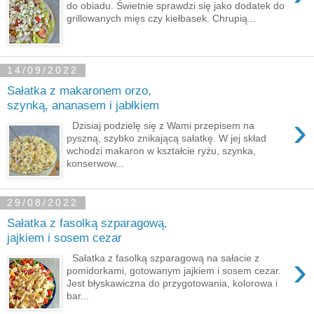
do obiadu. Świetnie sprawdzi się jako dodatek do
grillowanych mięs czy kiełbasek. Chrupią...
14/09/2022
Sałatka z makaronem orzo,
szynką, ananasem i jabłkiem
›
Dzisiaj podzielę się z Wami przepisem na
pyszną, szybko znikającą sałatkę. W jej skład
wchodzi makaron w kształcie ryżu, szynka,
konserwow...
29/08/2022
Sałatka z fasolką szparagową,
jajkiem i sosem cezar
›
Sałatka z fasolką szparagową na sałacie z
pomidorkami, gotowanym jajkiem i sosem cezar.
Jest błyskawiczna do przygotowania, kolorowa i
bar...