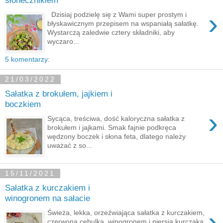
słonecznikiem
›
Dzisiaj podzielę się z Wami super prostym i
błyskawicznym przepisem na wspaniałą sałatkę.
Wystarczą zaledwie cztery składniki, aby
wyczaro...
5 komentarzy:
21/03/2022
Sałatka z brokułem, jajkiem i
boczkiem
›
Sycąca, treściwa, dość kaloryczna sałatka z
brokułem i jajkami. Smak fajnie podkręca
wędzony boczek i słona feta, dlatego należy
uważać z so...
15/11/2021
Sałatka z kurczakiem i
winogronem na sałacie
›
Świeża, lekka, orzeźwiająca sałatka z kurczakiem,
czerwoną cebulką, winogronem i piersią kurczaka