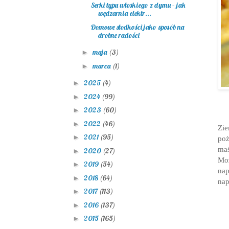
Serki typu włoskiego z dymu – jak
wędzarnia elektr...
Domowe słodkości jako sposób na
drobne radości
maja
(3)
►
marca
(1)
►
2025
(4)
►
2024
(99)
►
2023
(60)
►
2022
(46)
►
Zi
2021
(95)
►
po
maś
2020
(27)
►
Moż
2019
(54)
►
nap
2018
(64)
►
nap
2017
(113)
►
2016
(137)
►
2015
(165)
►