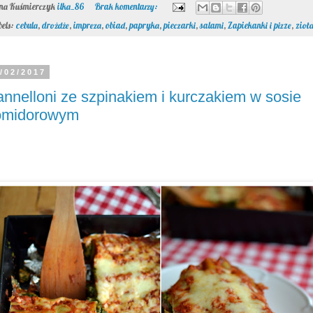
ona Kuśmierczyk
ilka_86
Brak komentarzy:
bels:
cebula
,
drożdże
,
impreza
,
obiad
,
papryka
,
pieczarki
,
salami
,
Zapiekanki i pizze
,
zioł
/02/2017
nnelloni ze szpinakiem i kurczakiem w sosie
omidorowym