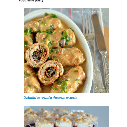
Popularne posty
Roladki ze schabu duszone w sosie