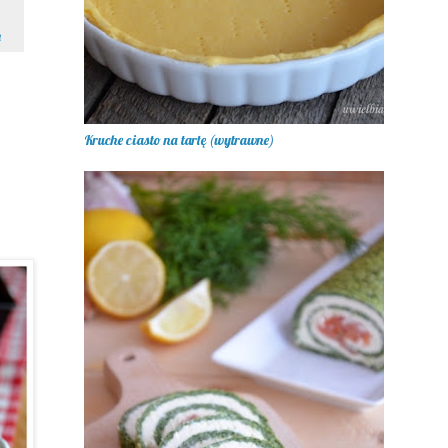
a
Kruche ciasto na tartę (wytrawne)