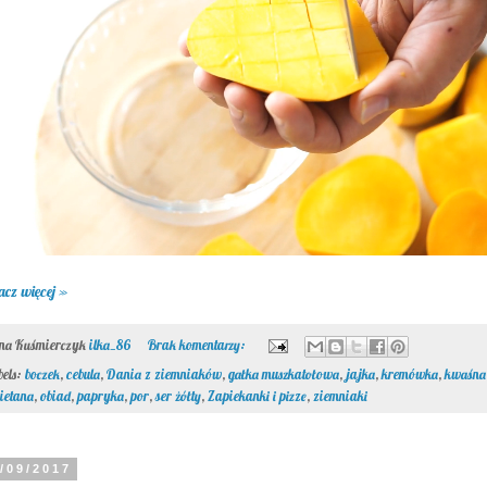
acz więcej »
ona Kuśmierczyk
ilka_86
Brak komentarzy:
bels:
boczek
,
cebula
,
Dania z ziemniaków
,
gałka muszkatołowa
,
jajka
,
kremówka
,
kwaśna
ietana
,
obiad
,
papryka
,
por
,
ser żółty
,
Zapiekanki i pizze
,
ziemniaki
/09/2017