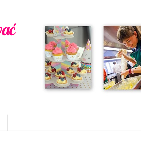
wać
w