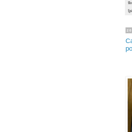
Il
La
20
Ca
p