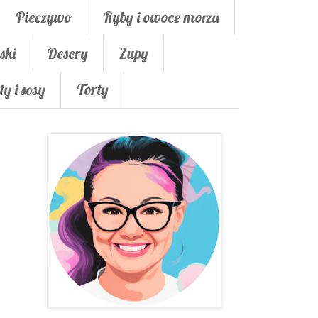
Pieczywo
Ryby i owoce morza
ski
Desery
Zupy
ty i sosy
Torty