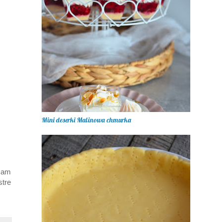
Mini deserki Malinowa chmurka
szam
stre