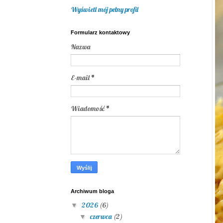
Wyświetl mój pełny profil
Formularz kontaktowy
Nazwa
E-mail
*
Wiadomość
*
Archiwum bloga
2026
(6)
▼
czerwca
(2)
▼