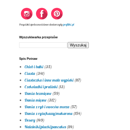
Przyciski społecznościowe dostarczyły
profilki.pl
Wyszukiwarka przepisów
Spis Potraw
Chleb i bułki
(35)
Ciasta
(341)
Ciasteczka i inne małe wypieki
(117)
Czekoladki i pralinki
(13)
Dania bezmięsne
(59)
Dania mięsne
(312)
Dania z ryb i owoców morza
(57)
Dania z ryżu/kaszy/makaronu
(154)
Desery
(149)
Naleśniki/placki/pancakes
(114)