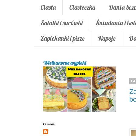
Ciasta
Ciasteczka
Dania bez
Sałatki i surówki
Śniadania i kol
Zapiekanki i pizze
Napoje
Da
Wielkanocne wypieki
14
Za
b
O mnie