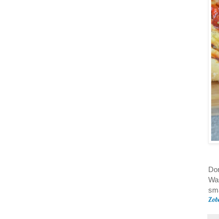
Dom
Was
sma
Zob