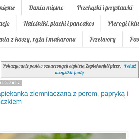
mięsne
Dania mięsne
Przekąski i przystawki
acje
Naleśniki, placki i pancakes
Pierogi i klu
nia z kaszy, ryżu i makaronu
Przetwory
Pas
Pokazywanie postów oznaczonych etykietą
Zapiekanki i pizze
.
Pokaż
wszystkie posty
/10/2017
piekanka ziemniaczana z porem, papryką i
oczkiem