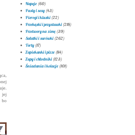
Napoje
(60)
Pasty i sosy
(43)
Pierogi i kluski
(22)
Przekąski i przystawki
(218)
Przetwory na zimę
(39)
Sałatki i surówki
(262)
Torty
(17)
Zapiekanki i pizze
(84)
Zupy i chłodniki
(123)
Śniadania i kolacje
(101)
ca,
nej
uje.
 jej
, bo