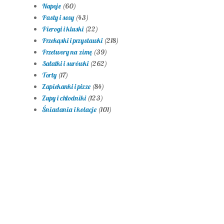
Napoje
(60)
Pasty i sosy
(43)
Pierogi i kluski
(22)
Przekąski i przystawki
(218)
Przetwory na zimę
(39)
Sałatki i surówki
(262)
Torty
(17)
Zapiekanki i pizze
(84)
Zupy i chłodniki
(123)
Śniadania i kolacje
(101)