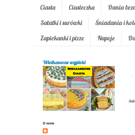
Ciasta
Ciasteczka
Dania bez
Sałatki i surówki
Śniadania i kol
Zapiekanki i pizze
Napoje
Da
Wielkanocne wypieki
Sub
O mnie