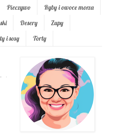
Pieczywo
Ryby i owoce morza
ski
Desery
Zupy
ty i sosy
Torty