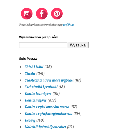
Przyciski społecznościowe dostarczyły
profilki.pl
Wyszukiwarka przepisów
Spis Potraw
Chleb i bułki
(35)
Ciasta
(341)
Ciasteczka i inne małe wypieki
(117)
Czekoladki i pralinki
(13)
Dania bezmięsne
(59)
Dania mięsne
(312)
Dania z ryb i owoców morza
(57)
Dania z ryżu/kaszy/makaronu
(154)
Desery
(149)
Naleśniki/placki/pancakes
(114)