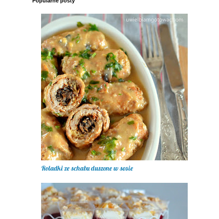
Popularne posty
Roladki ze schabu duszone w sosie