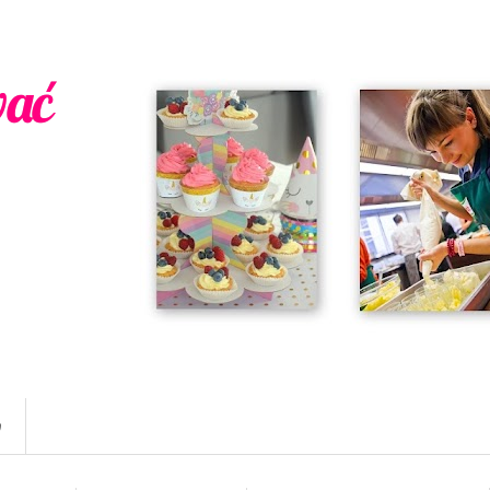
wać
w