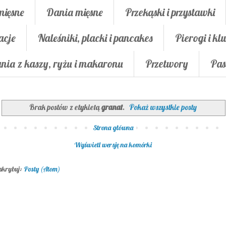
mięsne
Dania mięsne
Przekąski i przystawki
acje
Naleśniki, placki i pancakes
Pierogi i klu
nia z kaszy, ryżu i makaronu
Przetwory
Pas
Brak postów z etykietą
granat
.
Pokaż wszystkie posty
Strona główna
Wyświetl wersję na komórki
skrybuj:
Posty (Atom)