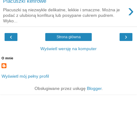
Placuszki kefirowe
›
Placuszki są niezwykle delikatne, lekkie i smaczne. Można je
podać z ulubioną konfiturą lub posypane cukrem pudrem.
Wyko...
‹
›
Strona główna
Wyświetl wersję na komputer
O mnie
Wyświetl mój pełny profil
Obsługiwane przez usługę
Blogger
.