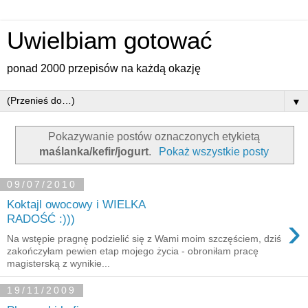
Uwielbiam gotować
ponad 2000 przepisów na każdą okazję
▼
Pokazywanie postów oznaczonych etykietą
maślanka/kefir/jogurt
.
Pokaż wszystkie posty
09/07/2010
Koktajl owocowy i WIELKA
›
RADOŚĆ :)))
Na wstępie pragnę podzielić się z Wami moim szczęściem, dziś
zakończyłam pewien etap mojego życia - obroniłam pracę
magisterską z wynikie...
19/11/2009